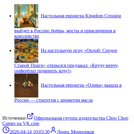
Настольная евроигра Kingdom Crossing
выйдет в России: бобры, мосты и приключения в
королевстве
На настольную игру «Орлой: Сердце
Старой Праги» открылся предзаказ: «Кручу-верчу,
циферблат починить хочу!»
Настольная евроигра «Олива» вышла в
России — стратегия с ароматом масла
Источники:
Официальная группа издательства Choo Choo
Games на VK.com
2026-04-14 10:03:30
Денис Морпорков