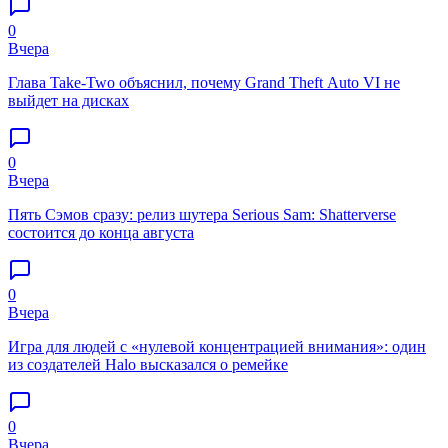
0
Вчера
Глава Take-Two объяснил, почему Grand Theft Auto VI не
выйдет на дисках
0
Вчера
Пять Сэмов сразу: релиз шутера Serious Sam: Shatterverse
состоится до конца августа
0
Вчера
Игра для людей с «нулевой концентрацией внимания»: один
из создателей Halo высказался о ремейке
0
Вчера