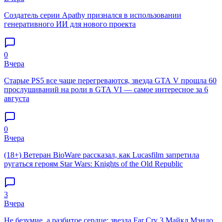
Создатель серии Apathy признался в использовании
генеративного ИИ для нового проекта
0
Вчера
Старые PS5 все чаще перегреваются, звезда GTA V прошла 60
прослушиваний на роли в GTA VI — самое интересное за 6
августа
0
Вчера
(18+) Ветеран BioWare рассказал, как Lucasfilm запретила
ругаться героям Star Wars: Knights of the Old Republic
3
Вчера
Не безумие, а разбитое сердце: звезда Far Cry 3 Майкл Мэндо