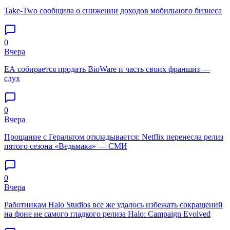
Take-Two сообщила о снижении доходов мобильного бизнеса
0
Вчера
EA собирается продать BioWare и часть своих франшиз —
слух
0
Вчера
Прощание с Геральтом откладывается: Netflix перенесла релиз
пятого сезона «Ведьмака» — СМИ
0
Вчера
Работникам Halo Studios все же удалось избежать сокращений
на фоне не самого гладкого релиза Halo: Campaign Evolved