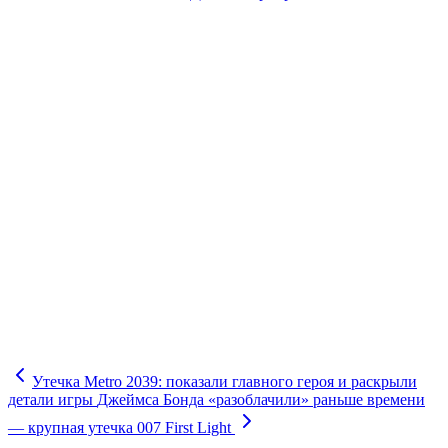
Утечка Metro 2039: показали главного героя и раскрыли
детали игры
Джеймса Бонда «разоблачили» раньше времени
— крупная утечка 007 First Light