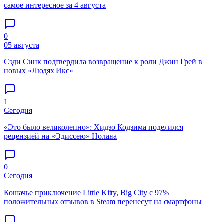
самое интересное за 4 августа
0
05 августа
Сэди Синк подтвердила возвращение к роли Джин Грей в
новых «Людях Икс»
1
Сегодня
«Это было великолепно»: Хидэо Кодзима поделился
рецензией на «Одиссею» Нолана
0
Сегодня
Кошачье приключение Little Kitty, Big City с 97%
положительных отзывов в Steam перенесут на смартфоны