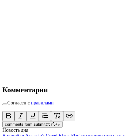
Комментарии
Согласен с
правилами
comments.form.submit
Ctrl
+
↵
Новость дня
В ремейке Assassin's Creed Black Flag сохранили отсылку к