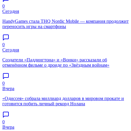
0
Сегодня
HandyGames стала THQ Nordic Mobile — компания продолжит
переносить игры на смартфоны
0
Сегодня
Создатели «Паддингтона» и «Вонки» рассказали об
отменённом фильме о дроиде по «Звёздным войнам»
0
Вчера
«Одиссея» собрала миллиард долларов в мировом прокате и
готовится побить личный рекорд Нолана
0
Вчера