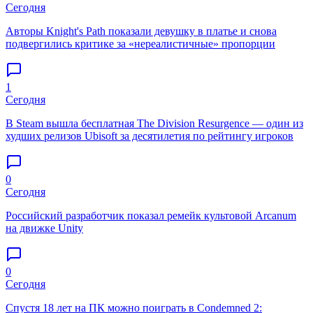
Сегодня
Авторы Knight's Path показали девушку в платье и снова
подвергились критике за «нереалистичные» пропорции
1
Сегодня
В Steam вышла бесплатная The Division Resurgence — один из
худших релизов Ubisoft за десятилетия по рейтингу игроков
0
Сегодня
Российский разработчик показал ремейк культовой Arcanum
на движке Unity
0
Сегодня
Спустя 18 лет на ПК можно поиграть в Condemned 2: