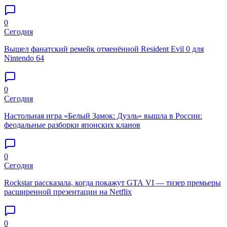
0
Сегодня
Вышел фанатский ремейк отменённой Resident Evil 0 для
Nintendo 64
0
Сегодня
Настольная игра «Белый Замок: Дуэль» вышла в России:
феодальные разборки японских кланов
0
Сегодня
Rockstar рассказала, когда покажут GTA VI — тизер премьеры
расширенной презентации на Netflix
0