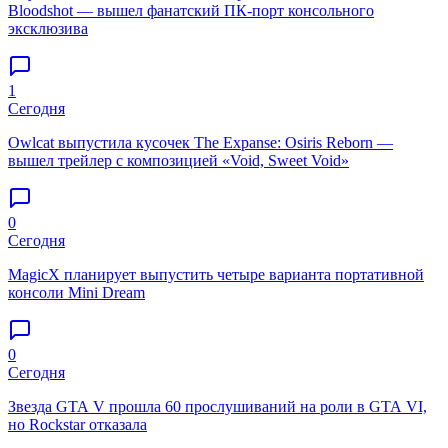
Bloodshot — вышел фанатский ПК-порт консольного
эксклюзива
1
Сегодня
Owlcat выпустила кусочек The Expanse: Osiris Reborn —
вышел трейлер с композицией «Void, Sweet Void»
0
Сегодня
MagicX планирует выпустить четыре варианта портативной
консоли Mini Dream
0
Сегодня
Звезда GTA V прошла 60 прослушиваний на роли в GTA VI,
но Rockstar отказала