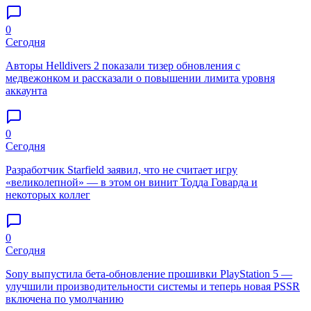
0
Сегодня
Авторы Helldivers 2 показали тизер обновления с
медвежонком и рассказали о повышении лимита уровня
аккаунта
0
Сегодня
Разработчик Starfield заявил, что не считает игру
«великолепной» — в этом он винит Тодда Говарда и
некоторых коллег
0
Сегодня
Sony выпустила бета-обновление прошивки PlayStation 5 —
улучшили производительности системы и теперь новая PSSR
включена по умолчанию