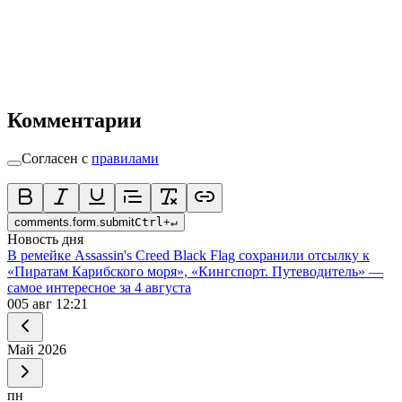
Комментарии
Согласен с
правилами
comments.form.submit
Ctrl
+
↵
Новость дня
В ремейке Assassin's Creed Black Flag сохранили отсылку к
«Пиратам Карибского моря», «Кингспорт. Путеводитель» —
самое интересное за 4 августа
0
05 авг 12:21
Май
2026
пн