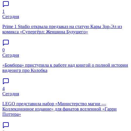
1
Сегодня
Prime 1 Studio открыла предзаказ на статую Кары Зор-Эл из
комикса «Супергёрл: Женщина Будущего»
0
Сегодня
«Бомбора» приступила к работе над книгой о полной истории
видеоигр про Колобка
4
Сегодня
LEGO представила набор «Министерство магии —
Коллекционное издание» для фанатов вселенной «Гарри
Поттера»