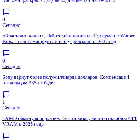
Microsoft раскрыла дату выхода Minecraft на Switch 2
0
Сегодня
«Властелин колец», «Minecraft в кино» и «Супермен»: Warner
Bros. готовит мощную линейку фильмов на 2027 год
0
Сегодня
Sony вернут более полумиллиарда долларов. Компенсаций
владельцам PS5 не будет
1
Сегодня
«AMD обманула игроков». Тест показал, на что способны 4 ГБ
VRAM в 2026 году