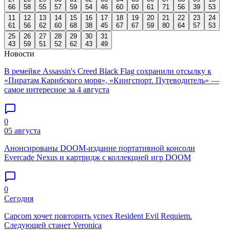
66
58
55
57
59
54
46
60
60
61
71
56
39
53
11
12
13
14
15
16
17
18
19
20
21
22
23
24
61
56
62
60
68
38
45
67
67
59
80
64
57
53
25
26
27
28
29
30
31
43
59
51
52
62
43
49
Новости
В ремейке Assassin's Creed Black Flag сохранили отсылку к
«Пиратам Карибского моря», «Кингспорт. Путеводитель» —
самое интересное за 4 августа
0
05 августа
Анонсированы DOOM-издание портативной консоли
Evercade Nexus и картридж с коллекцией игр DOOM
0
Сегодня
Capcom хочет повторить успех Resident Evil Requiem.
Следующей станет Veronica