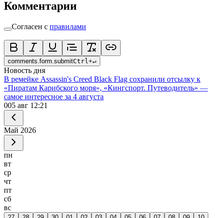
Комментарии
Согласен с
правилами
comments.form.submit
Ctrl
+
↵
Новость дня
В ремейке Assassin's Creed Black Flag сохранили отсылку к
«Пиратам Карибского моря», «Кингспорт. Путеводитель» —
самое интересное за 4 августа
0
05 авг 12:21
Май
2026
пн
вт
ср
чт
пт
сб
вс
27
28
29
30
01
02
03
04
05
06
07
08
09
10