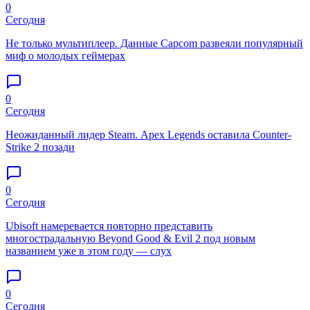
0
Сегодня
Не только мультиплеер. Данные Capcom развеяли популярный
миф о молодых геймерах
0
Сегодня
Неожиданный лидер Steam. Apex Legends оставила Counter-
Strike 2 позади
0
Сегодня
Ubisoft намеревается повторно представить
многострадальную Beyond Good & Evil 2 под новым
названием уже в этом году — слух
0
Сегодня