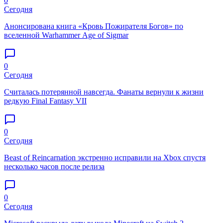
0
Сегодня
Анонсирована книга «Кровь Пожирателя Богов» по
вселенной Warhammer Age of Sigmar
0
Сегодня
Считалась потерянной навсегда. Фанаты вернули к жизни
редкую Final Fantasy VII
0
Сегодня
Beast of Reincarnation экстренно исправили на Xbox спустя
несколько часов после релиза
0
Сегодня