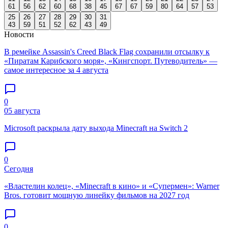
61
56
62
60
68
38
45
67
67
59
80
64
57
53
25
26
27
28
29
30
31
43
59
51
52
62
43
49
Новости
В ремейке Assassin's Creed Black Flag сохранили отсылку к
«Пиратам Карибского моря», «Кингспорт. Путеводитель» —
самое интересное за 4 августа
0
05 августа
Microsoft раскрыла дату выхода Minecraft на Switch 2
0
Сегодня
«Властелин колец», «Minecraft в кино» и «Супермен»: Warner
Bros. готовит мощную линейку фильмов на 2027 год
0