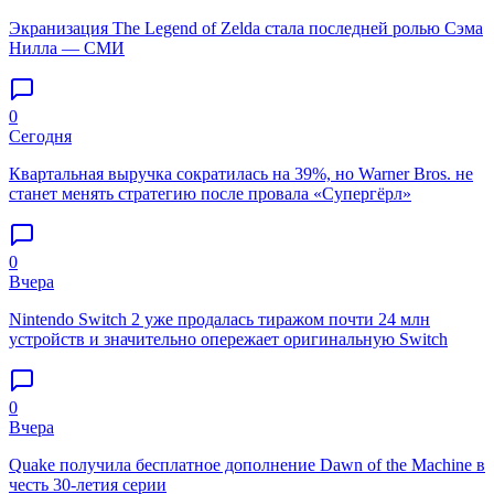
Экранизация The Legend of Zelda стала последней ролью Сэма
Нилла — СМИ
0
Сегодня
Квартальная выручка сократилась на 39%, но Warner Bros. не
станет менять стратегию после провала «Супергёрл»
0
Вчера
Nintendo Switch 2 уже продалась тиражом почти 24 млн
устройств и значительно опережает оригинальную Switch
0
Вчера
Quake получила бесплатное дополнение Dawn of the Machine в
честь 30-летия серии