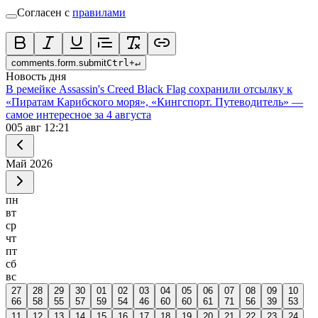
Согласен с
правилами
comments.form.submit
Ctrl
+
↵
Новость дня
В ремейке Assassin's Creed Black Flag сохранили отсылку к
«Пиратам Карибского моря», «Кингспорт. Путеводитель» —
самое интересное за 4 августа
0
05 авг 12:21
Май
2026
пн
вт
ср
чт
пт
сб
вс
27
28
29
30
01
02
03
04
05
06
07
08
09
10
66
58
55
57
59
54
46
60
60
61
71
56
39
53
11
12
13
14
15
16
17
18
19
20
21
22
23
24