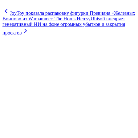
JoyToy показала распаковку фигурки Превиана «Железных
Воинов» из Warhammer: The Horus Heresy
Ubisoft внедряет
генеративный ИИ на фоне огромных убытков и закрытия
проектов