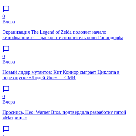
0
Вчера
Экранизация The Legend of Zelda положит начало
кинофраншизе — раскрыт исполнитель роли Ганондорфа
0
Вчера
Новый лидер мутантов: Кит Коннор сыграет Циклопа в
перезапуске «Людей Икс» — СМИ
0
Вчера
Проснись, Нео: Warner Bros. подтвердила разработку пятой
«Матрицы»