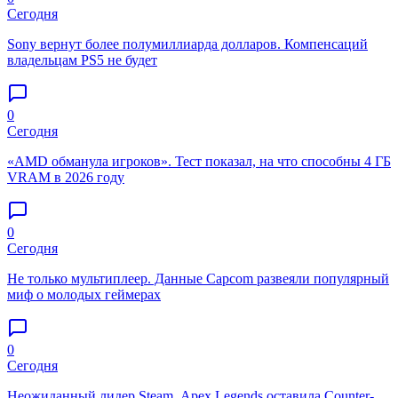
Сегодня
Sony вернут более полумиллиарда долларов. Компенсаций
владельцам PS5 не будет
0
Сегодня
«AMD обманула игроков». Тест показал, на что способны 4 ГБ
VRAM в 2026 году
0
Сегодня
Не только мультиплеер. Данные Capcom развеяли популярный
миф о молодых геймерах
0
Сегодня
Неожиданный лидер Steam. Apex Legends оставила Counter-