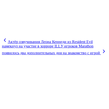
Актёр озвучивания Леона Кеннеди из Resident Evil
намекнул на участие в хорроре ILL
У игроков Marathon
появилось два дополнительных дня на знакомство с игрой