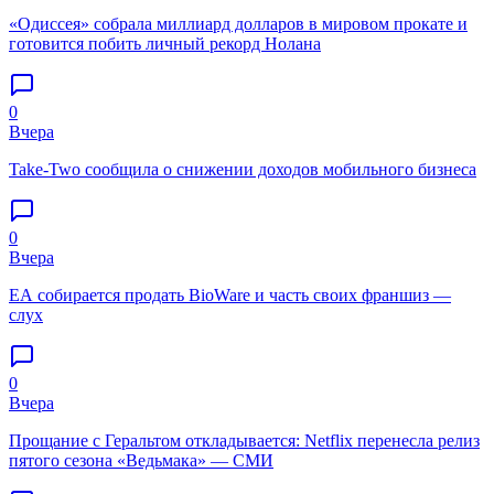
«Одиссея» собрала миллиард долларов в мировом прокате и
готовится побить личный рекорд Нолана
0
Вчера
Take-Two сообщила о снижении доходов мобильного бизнеса
0
Вчера
EA собирается продать BioWare и часть своих франшиз —
слух
0
Вчера
Прощание с Геральтом откладывается: Netflix перенесла релиз
пятого сезона «Ведьмака» — СМИ