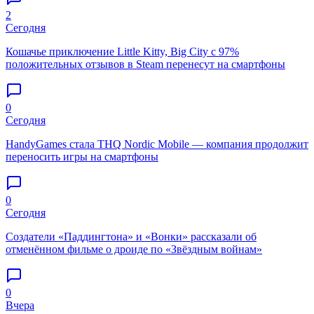
2
Сегодня
Кошачье приключение Little Kitty, Big City с 97%
положительных отзывов в Steam перенесут на смартфоны
0
Сегодня
HandyGames стала THQ Nordic Mobile — компания продолжит
переносить игры на смартфоны
0
Сегодня
Создатели «Паддингтона» и «Вонки» рассказали об
отменённом фильме о дроиде по «Звёздным войнам»
0
Вчера