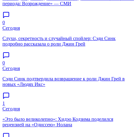
периода: Возрождение» — СМИ
0
Сегодня
Слухи, секретность и случайный спойлер: Сэди Синк
подробно рассказала о роли Джин Грей
0
Сегодня
Сэди Синк подтвердила возвращение к роли Джин Грей в
новых «Людях Икс»
1
Сегодня
«Это было великолепно»: Хидэо Кодзима поделился
рецензией на «Одиссею» Нолана