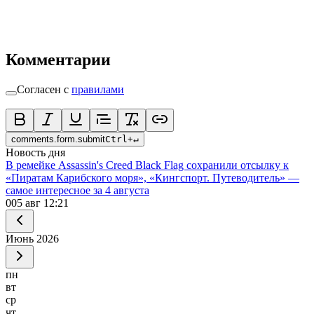
Комментарии
Согласен с
правилами
comments.form.submit
Ctrl
+
↵
Новость дня
В ремейке Assassin's Creed Black Flag сохранили отсылку к
«Пиратам Карибского моря», «Кингспорт. Путеводитель» —
самое интересное за 4 августа
0
05 авг 12:21
Июнь
2026
пн
вт
ср
чт