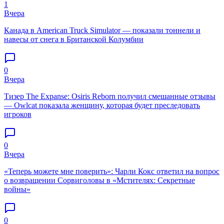
1
Вчера
Канада в American Truck Simulator — показали тоннели и
навесы от снега в Британской Колумбии
0
Вчера
Тизер The Expanse: Osiris Reborn получил смешанные отзывы
— Owlcat показала женщину, которая будет преследовать
игроков
0
Вчера
«Теперь можете мне поверить»: Чарли Кокс ответил на вопрос
о возвращении Сорвиголовы в «Мстителях: Секретные
войны»
0