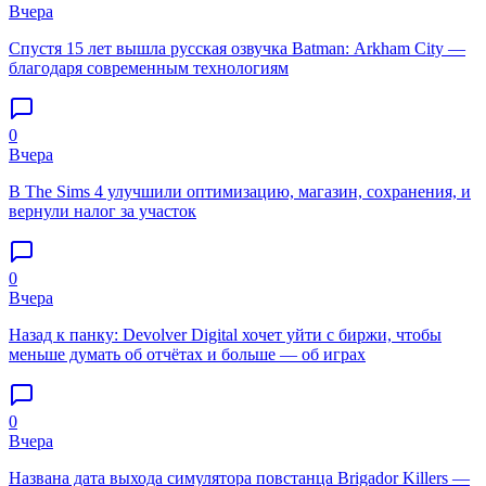
Вчера
Спустя 15 лет вышла русская озвучка Batman: Arkham City —
благодаря современным технологиям
0
Вчера
В The Sims 4 улучшили оптимизацию, магазин, сохранения, и
вернули налог за участок
0
Вчера
Назад к панку: Devolver Digital хочет уйти с биржи, чтобы
меньше думать об отчётах и больше — об играх
0
Вчера
Названа дата выхода симулятора повстанца Brigador Killers —