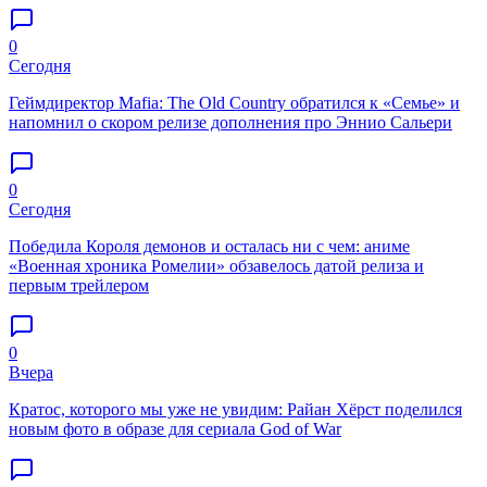
0
Сегодня
Геймдиректор Mafia: The Old Country обратился к «Семье» и
напомнил о скором релизе дополнения про Эннио Сальери
0
Сегодня
Победила Короля демонов и осталась ни с чем: аниме
«Военная хроника Ромелии» обзавелось датой релиза и
первым трейлером
0
Вчера
Кратос, которого мы уже не увидим: Райан Хёрст поделился
новым фото в образе для сериала God of War