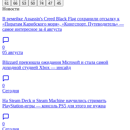
61
66
53
50
74
47
45
Новости
В ремейке Assassin's Creed Black Flag сохранили отсылку к
«Пиратам Карибского моря», «Кингспорт. Путеводитель» —
самое интересное за 4 августа
0
05 августа
Blizzard превзошла ожидания Microsoft и стала самой
доходной студией Xbox — инсайд
0
Сегодня
На Steam Deck и Steam Machine научились стримить
PlayStation-игры — консоль PS5 для этого не нужна
0
Сегодня