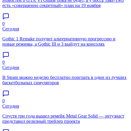
Новостей о GTA VI Online пока не будет, а у босса Take-Two
есть «совершенно секретный» план на 19 ноября
0
Сегодня
Gothic 1 Remake получит альтернативную прогрессию и
новые режимы, а Gothic III и 3 выйдут на консолях
0
Сегодня
В Steam можно неделю бесплатно поиграть в один из лучших
баскетбольных симуляторов
0
Сегодня
Спустя три года вышел ремейк Metal Gear Solid — энтузиаст
представил релизный трейлер проекта