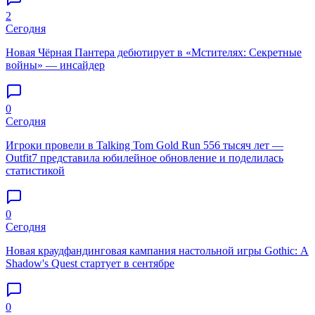
2
Сегодня
Новая Чёрная Пантера дебютирует в «Мстителях: Секретные
войны» — инсайдер
0
Сегодня
Игроки провели в Talking Tom Gold Run 556 тысяч лет —
Outfit7 представила юбилейное обновление и поделилась
статистикой
0
Сегодня
Новая краудфандинговая кампания настольной игры Gothic: A
Shadow's Quest стартует в сентябре
0