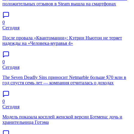
положительных отзывов в Steam вышла на смартфонах
0
Сегодня
После провала «Квантомании»: Кэтрин Ньютон не теряет
надежды на «Человека-муравья 4»
0
Сегодня
The Seven Deadly Sins приносит Netmarble больше $70 млн в
год спустя семь лет — компания отчиталась о доходах
0
Сегодня
Модель показала косплей женской версии Бэтмена: дочь и
хранительница Готэма