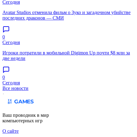
Сегодня
Avatar Studios отменила фильм о Зуко и загадочном убийстве
последних драконов — СМИ
0
Сегодня
Игроки потратили в мобильной Digimon Up почти $8 млн за
две недели
0
Сегодня
Все новости
Ваш проводник в мир
компьютерных игр
О сайте