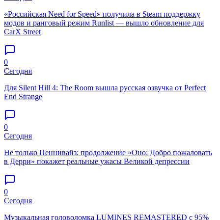
«Российская Need for Speed» получила в Steam поддержку
модов и ранговый режим Runlist — вышло обновление для
CarX Street
0
Сегодня
Для Silent Hill 4: The Room вышла русская озвучка от Perfect
End Strange
0
Сегодня
Не только Пеннивайз: продолжение «Оно: Добро пожаловать
в Дерри» покажет реальные ужасы Великой депрессии
0
Сегодня
Музыкальная головоломка LUMINES REMASTERED с 95%