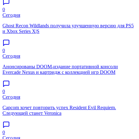
0
Сегодня
Ghost Recon Wildlands получила улучшенную версию для PS5
и Xbox Series X|S
0
Сегодня
Анонсированы DOOM-издание портативной консоли
Evercade Nexus и картридж с коллекцией игр DOOM
0
Сегодня
Capcom хочет повторить успех Resident Evil Requiem.
Следующей станет Veronica
0
Сегодня