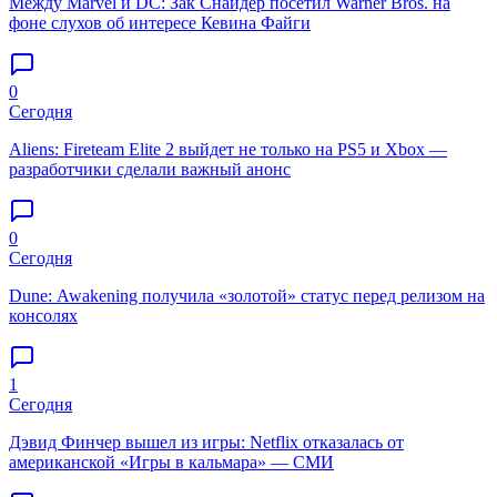
Между Marvel и DC: Зак Снайдер посетил Warner Bros. на
фоне слухов об интересе Кевина Файги
0
Сегодня
Aliens: Fireteam Elite 2 выйдет не только на PS5 и Xbox —
разработчики сделали важный анонс
0
Сегодня
Dune: Awakening получила «золотой» статус перед релизом на
консолях
1
Сегодня
Дэвид Финчер вышел из игры: Netflix отказалась от
американской «Игры в кальмара» — СМИ