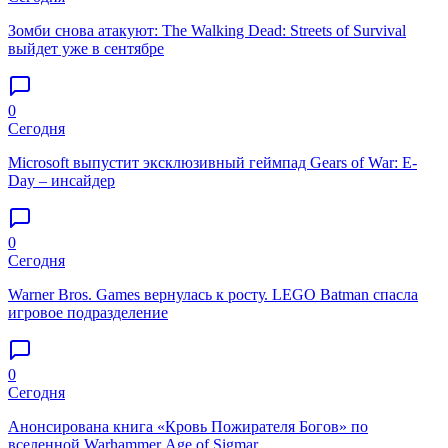
Зомби снова атакуют: The Walking Dead: Streets of Survival
выйдет уже в сентябре
0
Сегодня
Microsoft выпустит эксклюзивный геймпад Gears of War: E-
Day – инсайдер
0
Сегодня
Warner Bros. Games вернулась к росту. LEGO Batman спасла
игровое подразделение
0
Сегодня
Анонсирована книга «Кровь Пожирателя Богов» по
вселенной Warhammer Age of Sigmar