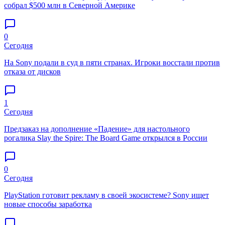
собрал $500 млн в Северной Америке
0
Сегодня
На Sony подали в суд в пяти странах. Игроки восстали против
отказа от дисков
1
Сегодня
Предзаказ на дополнение «Падение» для настольного
рогалика Slay the Spire: The Board Game открылся в России
0
Сегодня
PlayStation готовит рекламу в своей экосистеме? Sony ищет
новые способы заработка