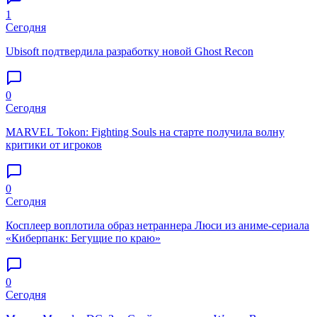
1
Сегодня
Ubisoft подтвердила разработку новой Ghost Recon
0
Сегодня
MARVEL Tokon: Fighting Souls на старте получила волну
критики от игроков
0
Сегодня
Косплеер воплотила образ нетраннера Люси из аниме-сериала
«Киберпанк: Бегущие по краю»
0
Сегодня