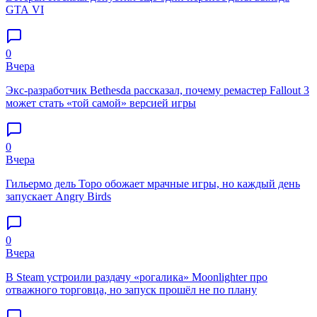
GTA VI
0
Вчера
Экс-разработчик Bethesda рассказал, почему ремастер Fallout 3
может стать «той самой» версией игры
0
Вчера
Гильермо дель Торо обожает мрачные игры, но каждый день
запускает Angry Birds
0
Вчера
В Steam устроили раздачу «рогалика» Moonlighter про
отважного торговца, но запуск прошёл не по плану