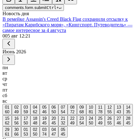
comments.form.submit
Ctrl
+
↵
Новость дня
В ремейке Assassin's Creed Black Flag сохранили отсылку к
«Пиратам Карибского моря», «Кингспорт. Путеводитель» —
самое интересное за 4 августа
0
05 авг 12:21
Июнь
2026
пн
вт
ср
чт
пт
сб
вс
01
02
03
04
05
06
07
08
09
10
11
12
13
14
60
49
59
62
46
50
54
72
68
81
78
55
43
35
15
16
17
18
19
20
21
22
23
24
25
26
27
28
62
56
50
48
45
45
32
49
54
50
49
55
46
45
29
30
01
02
03
04
05
61
66
53
50
74
47
45