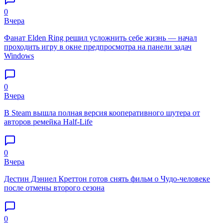
0
Вчера
Фанат Elden Ring решил усложнить себе жизнь — начал
проходить игру в окне предпросмотра на панели задач
Windows
0
Вчера
В Steam вышла полная версия кооперативного шутера от
авторов ремейка Half-Life
0
Вчера
Дестин Дэниел Креттон готов снять фильм о Чудо-человеке
после отмены второго сезона
0