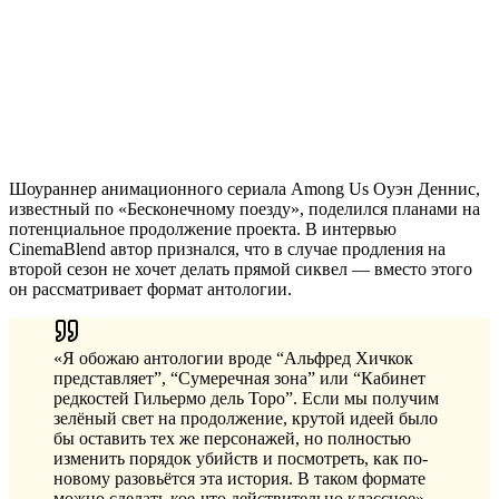
Шоураннер анимационного сериала Among Us Оуэн Деннис,
известный по «Бесконечному поезду», поделился планами на
потенциальное продолжение проекта. В интервью
CinemaBlend автор признался, что в случае продления на
второй сезон не хочет делать прямой сиквел — вместо этого
он рассматривает формат антологии.
«Я обожаю антологии вроде “Альфред Хичкок
представляет”, “Сумеречная зона” или “Кабинет
редкостей Гильермо дель Торо”. Если мы получим
зелёный свет на продолжение, крутой идеей было
бы оставить тех же персонажей, но полностью
изменить порядок убийств и посмотреть, как по-
новому разовьётся эта история. В таком формате
можно сделать кое-что действительно классное».