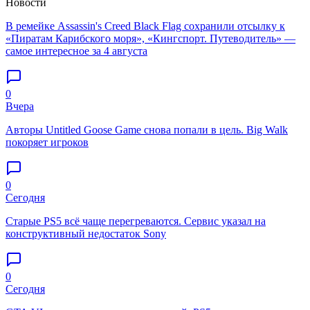
Новости
В ремейке Assassin's Creed Black Flag сохранили отсылку к
«Пиратам Карибского моря», «Кингспорт. Путеводитель» —
самое интересное за 4 августа
0
Вчера
Авторы Untitled Goose Game снова попали в цель. Big Walk
покоряет игроков
0
Сегодня
Старые PS5 всё чаще перегреваются. Сервис указал на
конструктивный недостаток Sony
0
Сегодня