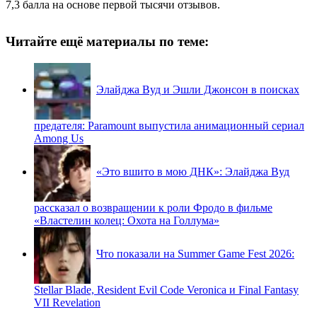
7,3 балла на основе первой тысячи отзывов.
Читайте ещё материалы по теме:
Элайджа Вуд и Эшли Джонсон в поисках
предателя: Paramount выпустила анимационный сериал
Among Us
«Это вшито в мою ДНК»: Элайджа Вуд
рассказал о возвращении к роли Фродо в фильме
«Властелин колец: Охота на Голлума»
Что показали на Summer Game Fest 2026:
Stellar Blade, Resident Evil Code Veronica и Final Fantasy
VII Revelation