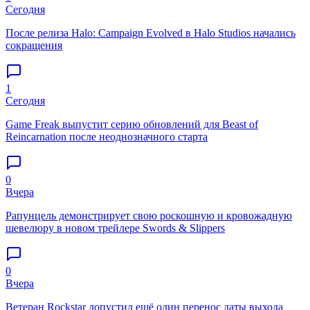
Сегодня
После релиза Halo: Campaign Evolved в Halo Studios начались
сокращения
1
Сегодня
Game Freak выпустит серию обновлений для Beast of
Reincarnation после неоднозначного старта
0
Вчера
Рапунцель демонстрирует свою роскошную и кровожадную
шевелюру в новом трейлере Swords & Slippers
0
Вчера
Ветеран Rockstar допустил ещё один перенос даты выхода