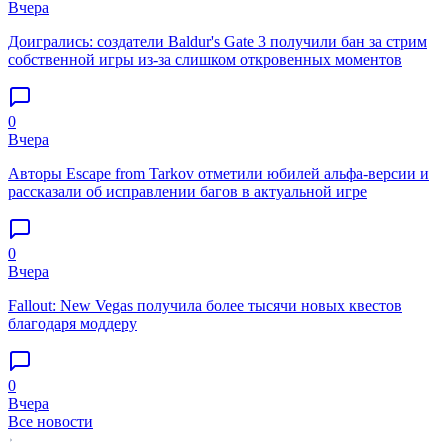
Вчера
Доигрались: создатели Baldur's Gate 3 получили бан за стрим
собственной игры из-за слишком откровенных моментов
0
Вчера
Авторы Escape from Tarkov отметили юбилей альфа-версии и
рассказали об исправлении багов в актуальной игре
0
Вчера
Fallout: New Vegas получила более тысячи новых квестов
благодаря моддеру
0
Вчера
Все новости