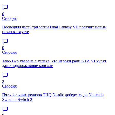
0
Сегодня
Последняя часть трилогии Final Fantasy VII получит новый
показ в августе
0
Сегодня
Take-Two уверена в успехе, что игроки ради GTA VI купят
даже подорожавшие консоли
2
Сегодня
Пять больших релизов THQ Nordic доберутся до Nintendo
Switch и Switch 2