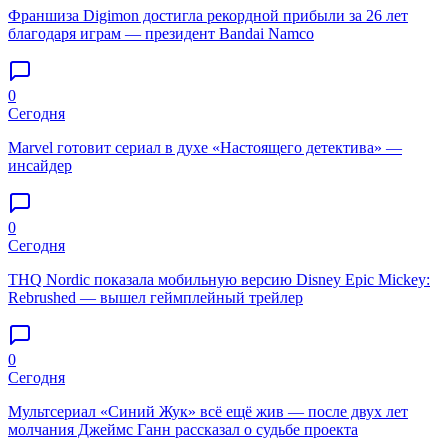
Франшиза Digimon достигла рекордной прибыли за 26 лет
благодаря играм — президент Bandai Namco
0
Сегодня
Marvel готовит сериал в духе «Настоящего детектива» —
инсайдер
0
Сегодня
THQ Nordic показала мобильную версию Disney Epic Mickey:
Rebrushed — вышел геймплейный трейлер
0
Сегодня
Мультсериал «Синий Жук» всё ещё жив — после двух лет
молчания Джеймс Ганн рассказал о судьбе проекта