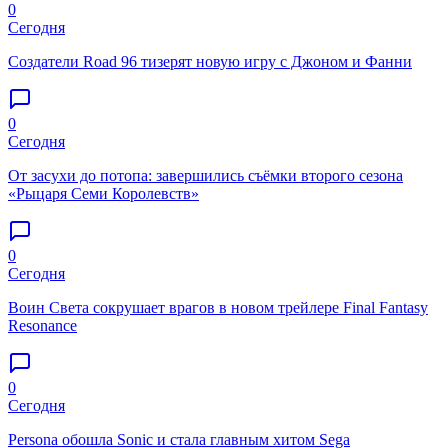
0
Сегодня
Создатели Road 96 тизерят новую игру с Джоном и Фанни
0
Сегодня
От засухи до потопа: завершились съёмки второго сезона
«Рыцаря Семи Королевств»
0
Сегодня
Воин Света сокрушает врагов в новом трейлере Final Fantasy
Resonance
0
Сегодня
Persona обошла Sonic и стала главным хитом Sega