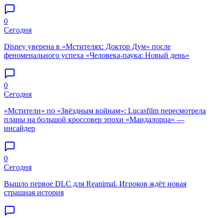
0
Сегодня
Disney уверена в «Мстителях: Доктор Дум» после
феноменального успеха «Человека-паука: Новый день»
0
Сегодня
«Мстители» по «Звёздным войнам»: Lucasfilm пересмотрела
планы на большой кроссовер эпохи «Мандалорца» —
инсайдер
0
Сегодня
Вышло первое DLC для Reanimal. Игроков ждёт новая
страшная история