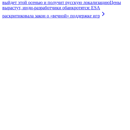
выйдет этой осенью и получит русскую локализацию
Цены
вырастут, инди-разработчики обанкротятся: ESA
раскритиковала закон о «вечной» поддержке игр