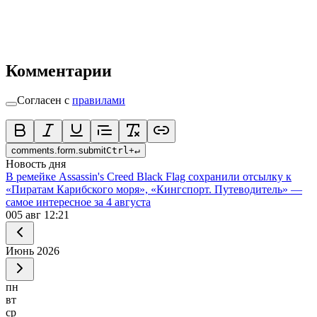
Комментарии
Согласен с
правилами
comments.form.submit
Ctrl
+
↵
Новость дня
В ремейке Assassin's Creed Black Flag сохранили отсылку к
«Пиратам Карибского моря», «Кингспорт. Путеводитель» —
самое интересное за 4 августа
0
05 авг 12:21
Июнь
2026
пн
вт
ср