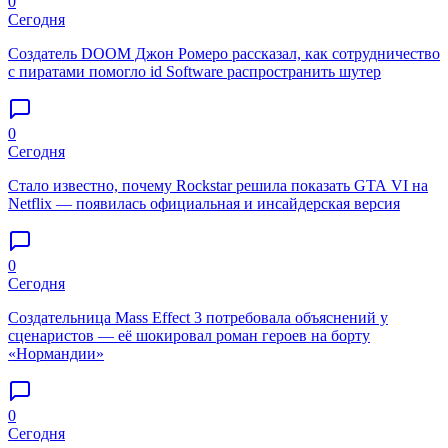
0
Сегодня
Создатель DOOM Джон Ромеро рассказал, как сотрудничество
с пиратами помогло id Software распространить шутер
0
Сегодня
Стало известно, почему Rockstar решила показать GTA VI на
Netflix — появилась официальная и инсайдерская версия
0
Сегодня
Создательница Mass Effect 3 потребовала объяснений у
сценаристов — её шокировал роман героев на борту
«Нормандии»
0
Сегодня