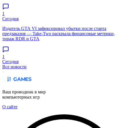
1
Сегодня
Издатель GTA VI зафиксировал убытки после старта
предзаказов — Take-Two раскрыла финансовые метрики,
тираж RDR и GTA
1
Сегодня
Все новости
Ваш проводник в мир
компьютерных игр
О сайте