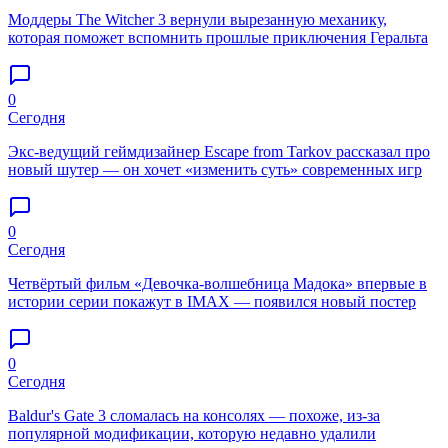
Моддеры The Witcher 3 вернули вырезанную механику,
которая поможет вспомнить прошлые приключения Геральта
0
Сегодня
Экс-ведущий геймдизайнер Escape from Tarkov рассказал про
новый шутер — он хочет «изменить суть» современных игр
0
Сегодня
Четвёртый фильм «Девочка-волшебница Мадока» впервые в
истории серии покажут в IMAX — появился новый постер
0
Сегодня
Baldur's Gate 3 сломалась на консолях — похоже, из-за
популярной модификации, которую недавно удалили