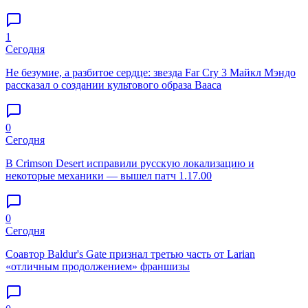
1
Сегодня
Не безумие, а разбитое сердце: звезда Far Cry 3 Майкл Мэндо
рассказал о создании культового образа Вааса
0
Сегодня
В Crimson Desert исправили русскую локализацию и
некоторые механики — вышел патч 1.17.00
0
Сегодня
Соавтор Baldur's Gate признал третью часть от Larian
«отличным продолжением» франшизы