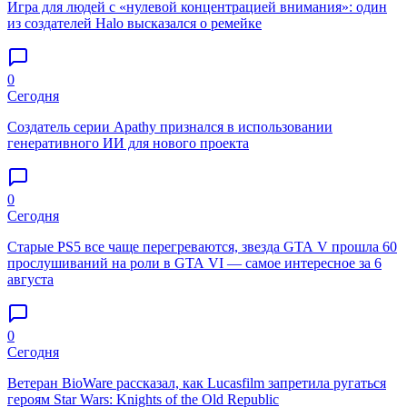
Игра для людей с «нулевой концентрацией внимания»: один
из создателей Halo высказался о ремейке
0
Сегодня
Создатель серии Apathy признался в использовании
генеративного ИИ для нового проекта
0
Сегодня
Старые PS5 все чаще перегреваются, звезда GTA V прошла 60
прослушиваний на роли в GTA VI — самое интересное за 6
августа
0
Сегодня
Ветеран BioWare рассказал, как Lucasfilm запретила ругаться
героям Star Wars: Knights of the Old Republic