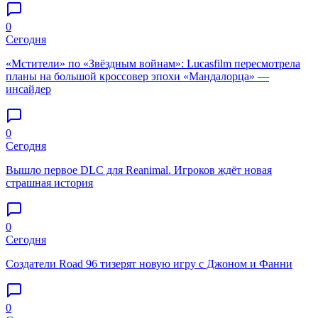
0
Сегодня
«Мстители» по «Звёздным войнам»: Lucasfilm пересмотрела
планы на большой кроссовер эпохи «Мандалорца» —
инсайдер
0
Сегодня
Вышло первое DLC для Reanimal. Игроков ждёт новая
страшная история
0
Сегодня
Создатели Road 96 тизерят новую игру с Джоном и Фанни
0