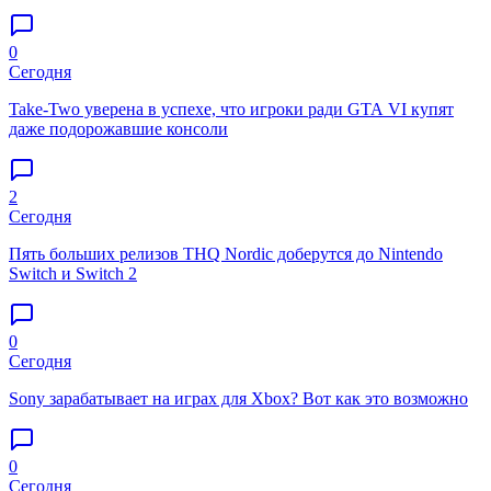
0
Сегодня
Take-Two уверена в успехе, что игроки ради GTA VI купят
даже подорожавшие консоли
2
Сегодня
Пять больших релизов THQ Nordic доберутся до Nintendo
Switch и Switch 2
0
Сегодня
Sony зарабатывает на играх для Xbox? Вот как это возможно
0
Сегодня