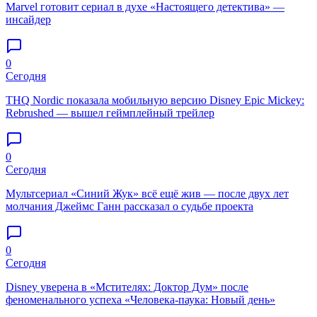
Marvel готовит сериал в духе «Настоящего детектива» —
инсайдер
0
Сегодня
THQ Nordic показала мобильную версию Disney Epic Mickey:
Rebrushed — вышел геймплейный трейлер
0
Сегодня
Мультсериал «Синий Жук» всё ещё жив — после двух лет
молчания Джеймс Ганн рассказал о судьбе проекта
0
Сегодня
Disney уверена в «Мстителях: Доктор Дум» после
феноменального успеха «Человека-паука: Новый день»