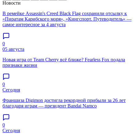
Новости
В ремейке Assassin's Creed Black Flag сохранили отсылку к
«Пиратам Карибского моря», «Кингспорт. Путеводитель» —
самое интересное за 4 августа
0
05 августа
Новая игра от Team Cherry всё ближе? Fearless Fox подала
признаки жизни
0
Сегодня
Франшиза Digimon достигла рекордной прибыли за 26 лет
благодаря играм — президент Bandai Namco
0
Сегодня