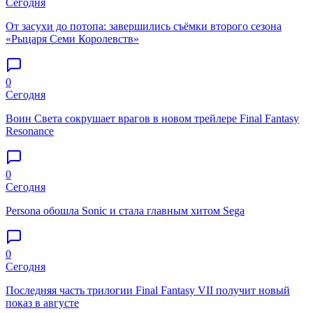
Сегодня
От засухи до потопа: завершились съёмки второго сезона
«Рыцаря Семи Королевств»
0
Сегодня
Воин Света сокрушает врагов в новом трейлере Final Fantasy
Resonance
0
Сегодня
Persona обошла Sonic и стала главным хитом Sega
0
Сегодня
Последняя часть трилогии Final Fantasy VII получит новый
показ в августе