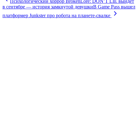
Психологический хоррор BrokenLore: DON’T LIE выйдет
в сентябре — история замкнутой девушки
В Game Pass вышел
платформер Junkster про робота на планете-свалке