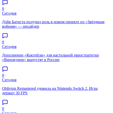
0
Сегодня
Дэйв Батиста получил роль в новом проекте по «Звёздным
войнам» — инсайдер
0
Сегодня
Дополнение «Коктейли» для настольной евростратегии
«Винокурни» выпустят в России
0
Сегодня
Oblivion Remastered удивила на Nintendo Switch 2. Игра
держит 30 FPS
0