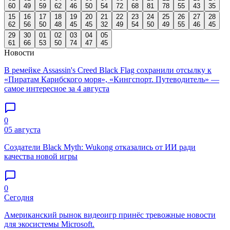
60
49
59
62
46
50
54
72
68
81
78
55
43
35
15
16
17
18
19
20
21
22
23
24
25
26
27
28
62
56
50
48
45
45
32
49
54
50
49
55
46
45
29
30
01
02
03
04
05
61
66
53
50
74
47
45
Новости
В ремейке Assassin's Creed Black Flag сохранили отсылку к
«Пиратам Карибского моря», «Кингспорт. Путеводитель» —
самое интересное за 4 августа
0
05 августа
Создатели Black Myth: Wukong отказались от ИИ ради
качества новой игры
0
Сегодня
Американский рынок видеоигр принёс тревожные новости
для экосистемы Microsoft.