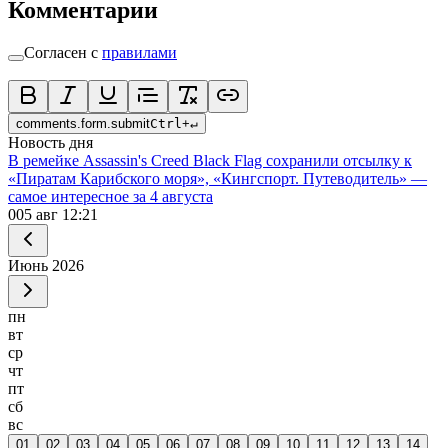
Комментарии
Согласен с
правилами
comments.form.submit
Ctrl
+
↵
Новость дня
В ремейке Assassin's Creed Black Flag сохранили отсылку к
«Пиратам Карибского моря», «Кингспорт. Путеводитель» —
самое интересное за 4 августа
0
05 авг 12:21
Июнь
2026
пн
вт
ср
чт
пт
сб
вс
01
02
03
04
05
06
07
08
09
10
11
12
13
14