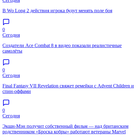
Сегодня
В Wo Long 2 действия игрока будут менять поле боя
0
Сегодня
Создатели Ace Combat 8 в видео показали реалистичные
самолёты
0
Сегодня
Final Fantasy VII Revelation свяжет ремейки с Advent Children и
спин-оффами
0
Сегодня
Экшн-Мэн получит собственный фильм — над британским
родственником «Броска кобры» работают ветераны Marvel