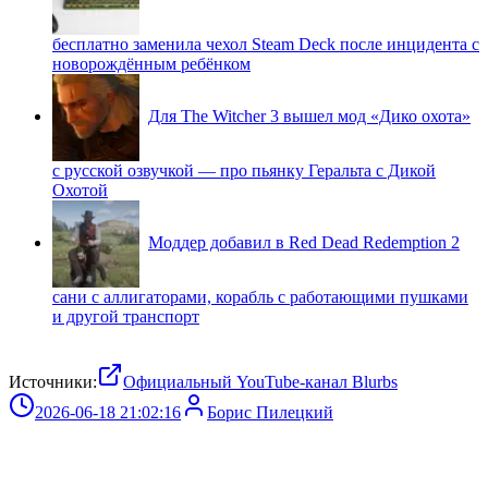
бесплатно заменила чехол Steam Deck после инцидента с
новорождённым ребёнком
Для The Witcher 3 вышел мод «Дико охота»
с русской озвучкой — про пьянку Геральта с Дикой
Охотой
Моддер добавил в Red Dead Redemption 2
сани с аллигаторами, корабль с работающими пушками
и другой транспорт
Источники:
Официальный YouTube-канал Blurbs
2026-06-18 21:02:16
Борис Пилецкий