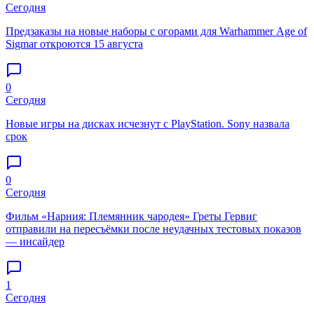
Сегодня
Предзаказы на новые наборы с огорами для Warhammer Age of
Sigmar откроются 15 августа
0
Сегодня
Новые игры на дисках исчезнут с PlayStation. Sony назвала
срок
0
Сегодня
Фильм «Нарния: Племянник чародея» Греты Гервиг
отправили на пересъёмки после неудачных тестовых показов
— инсайдер
1
Сегодня