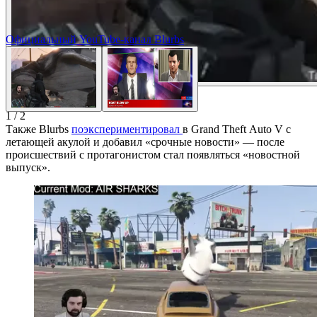
Официальный YouTube-канал Blurbs
1
/
2
Также Blurbs
поэкспериментировал
в Grand Theft Auto V с
летающей акулой и добавил «срочные новости» — после
происшествий с протагонистом стал появляться «новостной
выпуск».