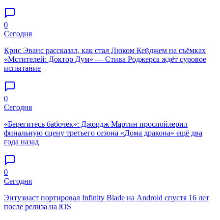
0
Сегодня
Крис Эванс рассказал, как стал Люком Кейджем на съёмках
«Мстителей: Доктор Дум» — Стива Роджерса ждёт суровое
испытание
0
Сегодня
«Берегитесь бабочек»: Джордж Мартин проспойлерил
финальную сцену третьего сезона «Дома дракона» ещё два
года назад
0
Сегодня
Энтузиаст портировал Infinity Blade на Android спустя 16 лет
после релиза на iOS