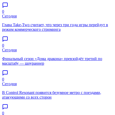
0
Сегодня
Глава Take-Two считает, что через три года игры перейдут в
режим коммерческого стриминга
0
Сегодня
Финальный сезон «Дома дракона» превзойдёт третий по
масштабу — шоураннер
0
Сегодня
В Control Resonant появится безумное метро с поездами,
атакующими со всех сторон
0