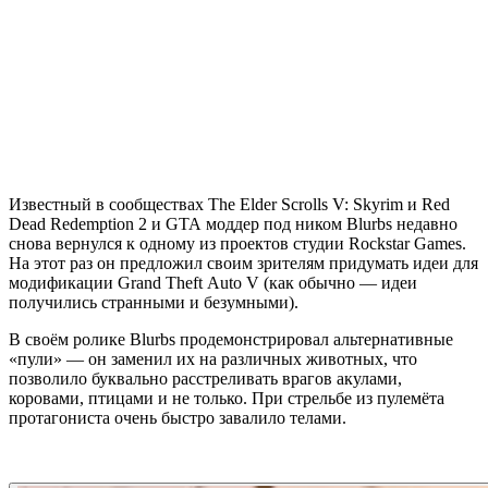
Известный в сообществах The Elder Scrolls V: Skyrim и Red
Dead Redemption 2 и GTA моддер под ником Blurbs недавно
снова вернулся к одному из проектов студии Rockstar Games.
На этот раз он предложил своим зрителям придумать идеи для
модификации Grand Theft Auto V (как обычно — идеи
получились странными и безумными).
В своём ролике Blurbs продемонстрировал альтернативные
«пули» — он заменил их на различных животных, что
позволило буквально расстреливать врагов акулами,
коровами, птицами и не только. При стрельбе из пулемёта
протагониста очень быстро завалило телами.