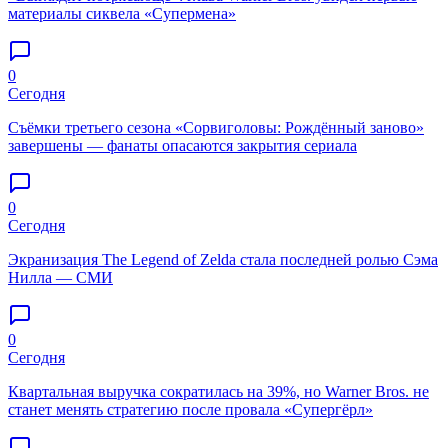
материалы сиквела «Супермена»
0
Сегодня
Съёмки третьего сезона «Сорвиголовы: Рождённый заново»
завершены — фанаты опасаются закрытия сериала
0
Сегодня
Экранизация The Legend of Zelda стала последней ролью Сэма
Нилла — СМИ
0
Сегодня
Квартальная выручка сократилась на 39%, но Warner Bros. не
станет менять стратегию после провала «Супергёрл»