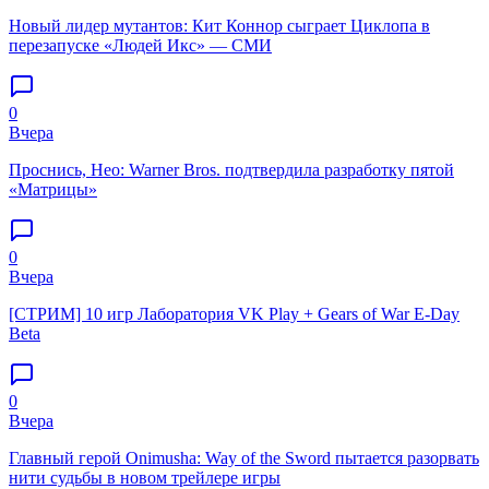
Новый лидер мутантов: Кит Коннор сыграет Циклопа в
перезапуске «Людей Икс» — СМИ
0
Вчера
Проснись, Нео: Warner Bros. подтвердила разработку пятой
«Матрицы»
0
Вчера
[СТРИМ] 10 игр Лаборатория VK Play + Gears of War E-Day
Beta
0
Вчера
Главный герой Onimusha: Way of the Sword пытается разорвать
нити судьбы в новом трейлере игры