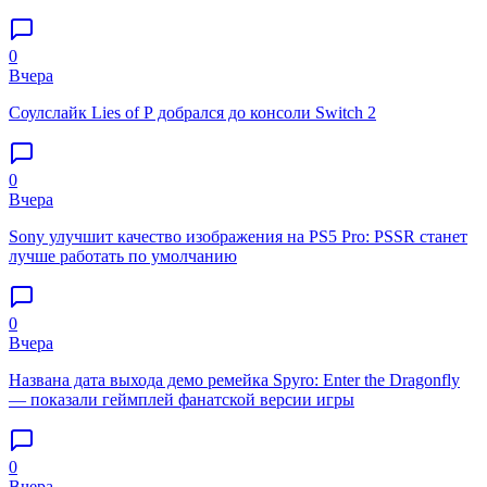
0
Вчера
Соулслайк Lies of P добрался до консоли Switch 2
0
Вчера
Sony улучшит качество изображения на PS5 Pro: PSSR станет
лучше работать по умолчанию
0
Вчера
Названа дата выхода демо ремейка Spyro: Enter the Dragonfly
— показали геймплей фанатской версии игры
0
Вчера