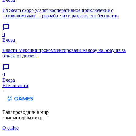
Из Steam скоро удалят кооперативное приключение с
головоломками — разработчики раздают его бесплатно
0
Вчера
Власти Мексики прокомментировали жалобу на Sony из-за
отказа от дисков
0
Вчера
Все новости
Ваш проводник в мир
компьютерных игр
О сайте