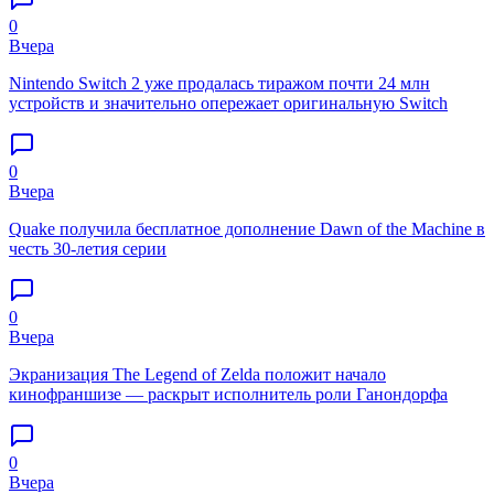
0
Вчера
Nintendo Switch 2 уже продалась тиражом почти 24 млн
устройств и значительно опережает оригинальную Switch
0
Вчера
Quake получила бесплатное дополнение Dawn of the Machine в
честь 30-летия серии
0
Вчера
Экранизация The Legend of Zelda положит начало
кинофраншизе — раскрыт исполнитель роли Ганондорфа
0
Вчера