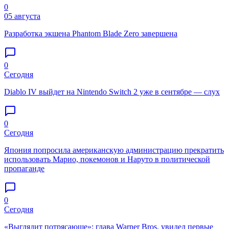
0
05 августа
Разработка экшена Phantom Blade Zero завершена
0
Сегодня
Diablo IV выйдет на Nintendo Switch 2 уже в сентябре — слух
0
Сегодня
Япония попросила американскую администрацию прекратить
использовать Марио, покемонов и Наруто в политической
пропаганде
0
Сегодня
«Выглядит потрясающе»: глава Warner Bros. увидел первые