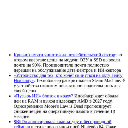
Кризис памяти уничтожил потребительский сектор
: во
втором квартале цены на модули ОЗУ и SSD выросли
почти на 90%. Производители почти полностью
перешли на обслуживание дата-центров и ИИ-сектора
«Устройство для тех, кто хочет скинуться на яхту Гейбу
Ньюэллу»
. Техноблогер раскритиковал Steam Machine. У
у устройства слишком низкая производительность для
своей цены
«Пузырь ИИ» близок к краху?
Инсайдер ждет обвала
цен на RAM и выход видеокарт AMD в 2027 году.
Одновременно Moore's Law is Dead прогнозирует
снижение цен на оперативную память в течение 18
месяцев
8BitDo анонсировала клавиатуру и беспроводной
геймпад
в стиле прозрачно-синей Nintendo 64. Даже