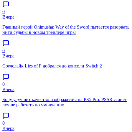
0
Вчера
Главный герой Onimusha: Way of the Sword пытается разорвать
нити судьбы в новом трейлере игры
0
Вчера
Соулслайк Lies of P добрался до консоли Switch 2
0
Вчера
Sony улучшит качество изображения на PS5 Pro: PSSR станет
лучше работать по умолчанию
0
Вчера