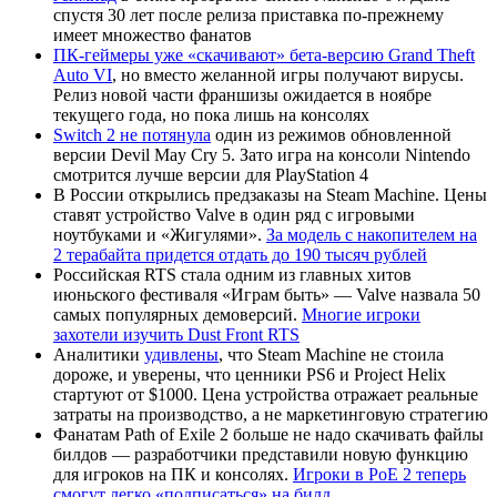
спустя 30 лет после релиза приставка по‑прежнему
имеет множество фанатов
ПК-геймеры уже «скачивают» бета-версию Grand Theft
Auto VI
, но вместо желанной игры получают вирусы.
Релиз новой части франшизы ожидается в ноябре
текущего года, но пока лишь на консолях
Switch 2 не потянула
один из режимов обновленной
версии Devil May Cry 5. Зато игра на консоли Nintendo
смотрится лучше версии для PlayStation 4
В России открылись предзаказы на Steam Machine. Цены
ставят устройство Valve в один ряд с игровыми
ноутбуками и «Жигулями».
За модель с накопителем на
2 терабайта придется отдать до 190 тысяч рублей
Российская RTS стала одним из главных хитов
июньского фестиваля «Играм быть» — Valve назвала 50
самых популярных демоверсий.
Многие игроки
захотели изучить Dust Front RTS
Аналитики
удивлены
, что Steam Machine не стоила
дороже, и уверены, что ценники PS6 и Project Helix
стартуют от $1000. Цена устройства отражает реальные
затраты на производство, а не маркетинговую стратегию
Фанатам Path of Exile 2 больше не надо скачивать файлы
билдов — разработчики представили новую функцию
для игроков на ПК и консолях.
Игроки в PoE 2 теперь
смогут легко «подписаться» на билд