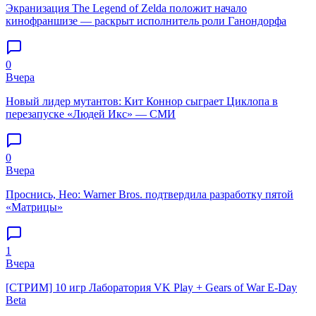
Экранизация The Legend of Zelda положит начало
кинофраншизе — раскрыт исполнитель роли Ганондорфа
0
Вчера
Новый лидер мутантов: Кит Коннор сыграет Циклопа в
перезапуске «Людей Икс» — СМИ
0
Вчера
Проснись, Нео: Warner Bros. подтвердила разработку пятой
«Матрицы»
1
Вчера
[СТРИМ] 10 игр Лаборатория VK Play + Gears of War E-Day
Beta