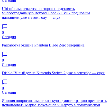
Сегодня
Ubisoft намеревается повторно представить
многострадальную Beyond Good & Evil 2 под новым
названием уже в этом году — слух
0
Сегодня
Разработка экшена Phantom Blade Zero завершена
0
Сегодня
Diablo IV выйдет на Nintendo Switch 2 уже в сентябре — слух
0
Сегодня
Япония попросила американскую администрацию прекратить
использовать Марио, покемонов и Наруто в политической