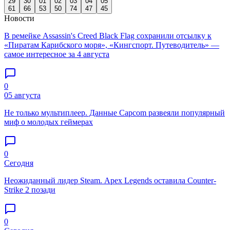
29
30
01
02
03
04
05
61
66
53
50
74
47
45
Новости
В ремейке Assassin's Creed Black Flag сохранили отсылку к
«Пиратам Карибского моря», «Кингспорт. Путеводитель» —
самое интересное за 4 августа
0
05 августа
Не только мультиплеер. Данные Capcom развеяли популярный
миф о молодых геймерах
0
Сегодня
Неожиданный лидер Steam. Apex Legends оставила Counter-
Strike 2 позади
0