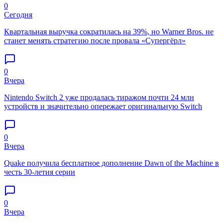
0
Сегодня
Квартальная выручка сократилась на 39%, но Warner Bros. не
станет менять стратегию после провала «Супергёрл»
0
Вчера
Nintendo Switch 2 уже продалась тиражом почти 24 млн
устройств и значительно опережает оригинальную Switch
0
Вчера
Quake получила бесплатное дополнение Dawn of the Machine в
честь 30-летия серии
0
Вчера