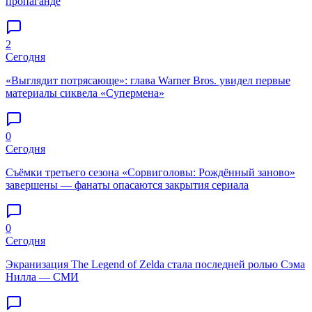
пропаганде
2
Сегодня
«Выглядит потрясающе»: глава Warner Bros. увидел первые
материалы сиквела «Супермена»
0
Сегодня
Съёмки третьего сезона «Сорвиголовы: Рождённый заново»
завершены — фанаты опасаются закрытия сериала
0
Сегодня
Экранизация The Legend of Zelda стала последней ролью Сэма
Нилла — СМИ