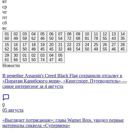
вт
ср
чт
пт
сб
вс
01
02
03
04
05
06
07
08
09
10
11
12
13
14
60
49
59
62
46
50
54
72
68
81
78
55
43
35
15
16
17
18
19
20
21
22
23
24
25
26
27
28
62
56
50
48
45
45
32
49
54
50
49
55
46
45
29
30
01
02
03
04
05
61
66
53
50
74
47
45
Новости
В ремейке Assassin's Creed Black Flag сохранили отсылку к
«Пиратам Карибского моря», «Кингспорт. Путеводитель» —
самое интересное за 4 августа
0
05 августа
«Выглядит потрясающе»: глава Warner Bros. увидел первые
материалы сиквела «Супермена»