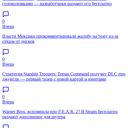
головоломками — разработчики раздают его бесплатно
0
Вчера
Власти Мексики прокомментировали жалобу на Sony из-за
отказа от дисков
0
Вчера
Стратегия Starship Troopers: Terran Command получит DLC про
джунгли — первый тизер с новой картой и юнитами
0
Вчера
Warner Bros. вспомнила про F.E.A.R. 2? В Steam бесплатно
раздают дополнение для шутера