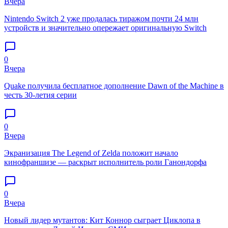
Вчера
Nintendo Switch 2 уже продалась тиражом почти 24 млн
устройств и значительно опережает оригинальную Switch
0
Вчера
Quake получила бесплатное дополнение Dawn of the Machine в
честь 30-летия серии
0
Вчера
Экранизация The Legend of Zelda положит начало
кинофраншизе — раскрыт исполнитель роли Ганондорфа
0
Вчера
Новый лидер мутантов: Кит Коннор сыграет Циклопа в