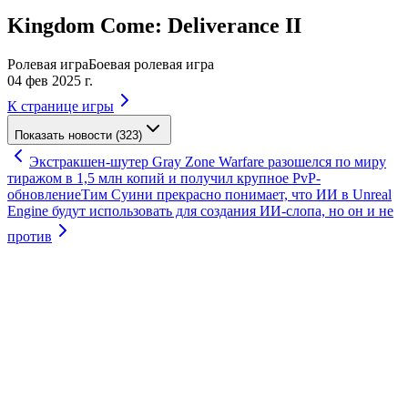
Kingdom Come: Deliverance II
Ролевая игра
Боевая ролевая игра
04 фев 2025 г.
К странице игры
Показать новости (323)
Экстракшен-шутер Gray Zone Warfare разошелся по миру
тиражом в 1,5 млн копий и получил крупное PvP-
обновление
Тим Суини прекрасно понимает, что ИИ в Unreal
Engine будут использовать для создания ИИ-слопа, но он и не
против