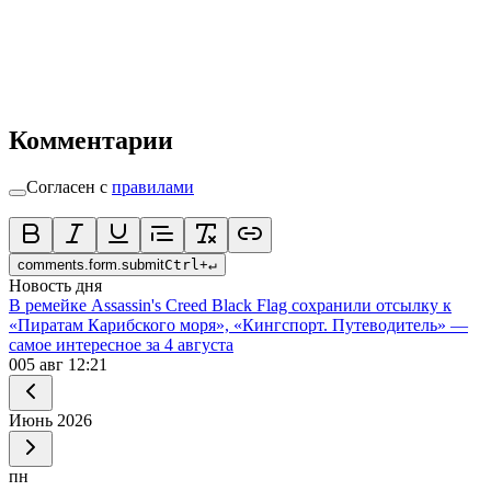
Комментарии
Согласен с
правилами
comments.form.submit
Ctrl
+
↵
Новость дня
В ремейке Assassin's Creed Black Flag сохранили отсылку к
«Пиратам Карибского моря», «Кингспорт. Путеводитель» —
самое интересное за 4 августа
0
05 авг 12:21
Июнь
2026
пн