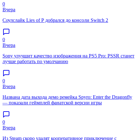
0
Вчера
Соулслайк Lies of P добрался до консоли Switch 2
0
Вчера
Sony улучшит качество изображения на PS5 Pro: PSSR станет
лучше работать по умолчанию
0
Вчера
Названа дата выхода демо ремейка Spyro: Enter the Dragonfly
— показали геймплей фанатской версии игры
0
Вчера
Из Steam скоро удалят кооперативное приключение с