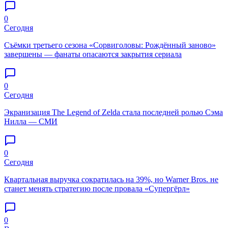
0
Сегодня
Съёмки третьего сезона «Сорвиголовы: Рождённый заново»
завершены — фанаты опасаются закрытия сериала
0
Сегодня
Экранизация The Legend of Zelda стала последней ролью Сэма
Нилла — СМИ
0
Сегодня
Квартальная выручка сократилась на 39%, но Warner Bros. не
станет менять стратегию после провала «Супергёрл»
0