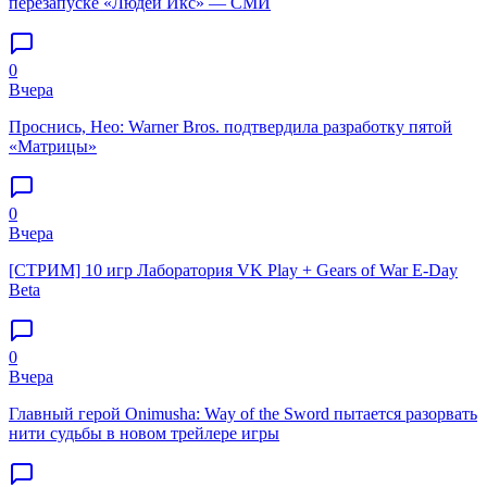
перезапуске «Людей Икс» — СМИ
0
Вчера
Проснись, Нео: Warner Bros. подтвердила разработку пятой
«Матрицы»
0
Вчера
[СТРИМ] 10 игр Лаборатория VK Play + Gears of War E-Day
Beta
0
Вчера
Главный герой Onimusha: Way of the Sword пытается разорвать
нити судьбы в новом трейлере игры