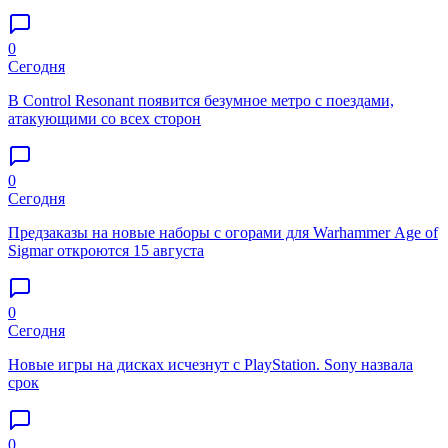
0
Сегодня
В Control Resonant появится безумное метро с поездами,
атакующими со всех сторон
0
Сегодня
Предзаказы на новые наборы с огорами для Warhammer Age of
Sigmar откроются 15 августа
0
Сегодня
Новые игры на дисках исчезнут с PlayStation. Sony назвала
срок
0