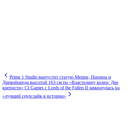
Prime 1 Studio выпустит статую Мерри, Пипина и
Древоборода высотой 163 см по «Властелину колец: Две
крепости»
CI Games c Lords of the Fallen II замахнулась на
«лучший соулслайк в истории»