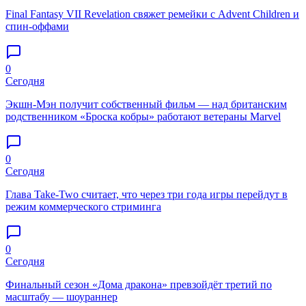
Final Fantasy VII Revelation свяжет ремейки с Advent Children и
спин-оффами
0
Сегодня
Экшн-Мэн получит собственный фильм — над британским
родственником «Броска кобры» работают ветераны Marvel
0
Сегодня
Глава Take-Two считает, что через три года игры перейдут в
режим коммерческого стриминга
0
Сегодня
Финальный сезон «Дома дракона» превзойдёт третий по
масштабу — шоураннер