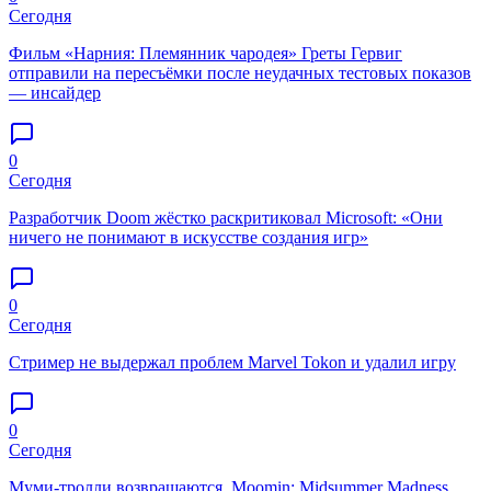
Сегодня
Фильм «Нарния: Племянник чародея» Греты Гервиг
отправили на пересъёмки после неудачных тестовых показов
— инсайдер
0
Сегодня
Разработчик Doom жёстко раскритиковал Microsoft: «Они
ничего не понимают в искусстве создания игр»
0
Сегодня
Стример не выдержал проблем Marvel Tokon и удалил игру
0
Сегодня
Муми-тролли возвращаются. Moomin: Midsummer Madness