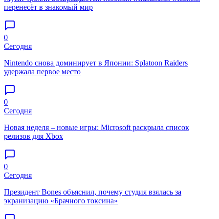
перенесёт в знакомый мир
0
Сегодня
Nintendo снова доминирует в Японии: Splatoon Raiders
удержала первое место
0
Сегодня
Новая неделя – новые игры: Microsoft раскрыла список
релизов для Xbox
0
Сегодня
Президент Bones объяснил, почему студия взялась за
экранизацию «Брачного токсина»