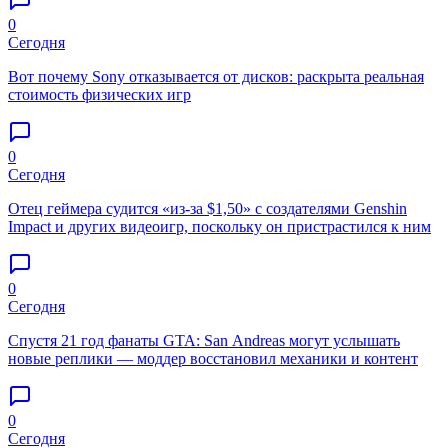
0
Сегодня
Вот почему Sony отказывается от дисков: раскрыта реальная
стоимость физических игр
0
Сегодня
Отец геймера судится «из-за $1,50» с создателями Genshin
Impact и других видеоигр, поскольку он пристрастился к ним
0
Сегодня
Спустя 21 год фанаты GTA: San Andreas могут услышать
новые реплики — моддер восстановил механики и контент
0
Сегодня