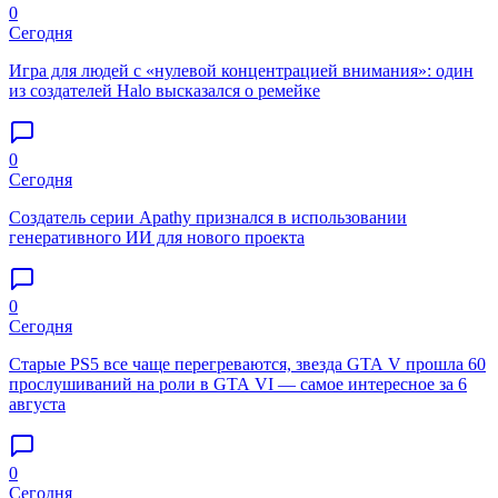
0
Сегодня
Игра для людей с «нулевой концентрацией внимания»: один
из создателей Halo высказался о ремейке
0
Сегодня
Создатель серии Apathy признался в использовании
генеративного ИИ для нового проекта
0
Сегодня
Старые PS5 все чаще перегреваются, звезда GTA V прошла 60
прослушиваний на роли в GTA VI — самое интересное за 6
августа
0
Сегодня