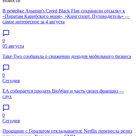
Новости
В ремейке Assassin's Creed Black Flag сохранили отсылку к
«Пиратам Карибского моря», «Кингспорт. Путеводитель» —
самое интересное за 4 августа
0
05 августа
Take-Two сообщила о снижении доходов мобильного бизнеса
0
Сегодня
EA собирается продать BioWare и часть своих франшиз —
слух
0
Сегодня
Прощание с Геральтом откладывается: Netflix перенесла релиз