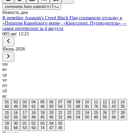
comments.form.submit
Ctrl
+
↵
Новость дня
В ремейке Assassin's Creed Black Flag сохранили отсылку к
«Пиратам Карибского моря», «Кингспорт. Путеводитель» —
самое интересное за 4 августа
0
05 авг 12:21
Июнь
2026
пн
вт
ср
чт
пт
сб
вс
01
02
03
04
05
06
07
08
09
10
11
12
13
14
60
49
59
62
46
50
54
72
68
81
78
55
43
35
15
16
17
18
19
20
21
22
23
24
25
26
27
28
62
56
50
48
45
45
32
49
54
50
49
55
46
45
29
30
01
02
03
04
05
61
66
53
50
74
47
45