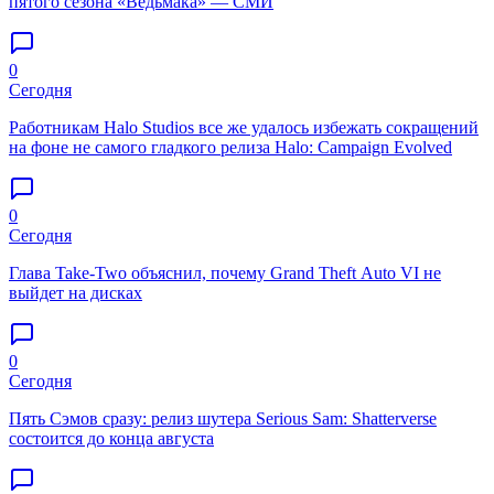
пятого сезона «Ведьмака» — СМИ
0
Сегодня
Работникам Halo Studios все же удалось избежать сокращений
на фоне не самого гладкого релиза Halo: Campaign Evolved
0
Сегодня
Глава Take-Two объяснил, почему Grand Theft Auto VI не
выйдет на дисках
0
Сегодня
Пять Сэмов сразу: релиз шутера Serious Sam: Shatterverse
состоится до конца августа