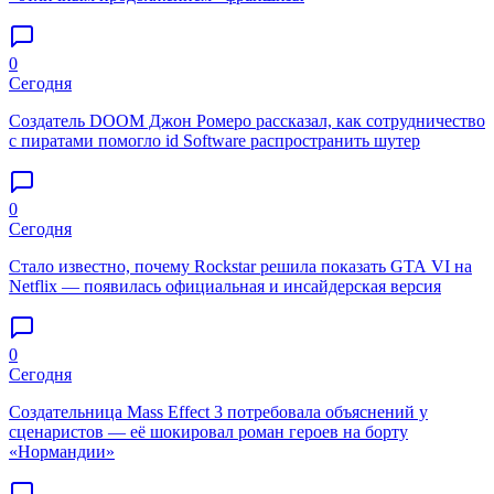
0
Сегодня
Создатель DOOM Джон Ромеро рассказал, как сотрудничество
с пиратами помогло id Software распространить шутер
0
Сегодня
Стало известно, почему Rockstar решила показать GTA VI на
Netflix — появилась официальная и инсайдерская версия
0
Сегодня
Создательница Mass Effect 3 потребовала объяснений у
сценаристов — её шокировал роман героев на борту
«Нормандии»