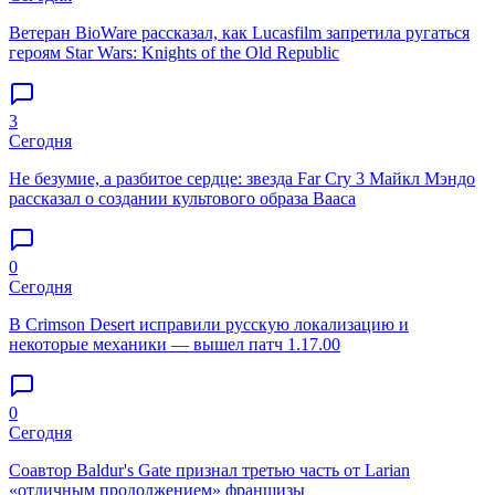
Ветеран BioWare рассказал, как Lucasfilm запретила ругаться
героям Star Wars: Knights of the Old Republic
3
Сегодня
Не безумие, а разбитое сердце: звезда Far Cry 3 Майкл Мэндо
рассказал о создании культового образа Вааса
0
Сегодня
В Crimson Desert исправили русскую локализацию и
некоторые механики — вышел патч 1.17.00
0
Сегодня
Соавтор Baldur's Gate признал третью часть от Larian
«отличным продолжением» франшизы