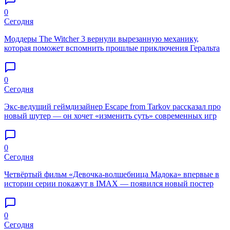
0
Сегодня
Моддеры The Witcher 3 вернули вырезанную механику,
которая поможет вспомнить прошлые приключения Геральта
0
Сегодня
Экс-ведущий геймдизайнер Escape from Tarkov рассказал про
новый шутер — он хочет «изменить суть» современных игр
0
Сегодня
Четвёртый фильм «Девочка-волшебница Мадока» впервые в
истории серии покажут в IMAX — появился новый постер
0
Сегодня