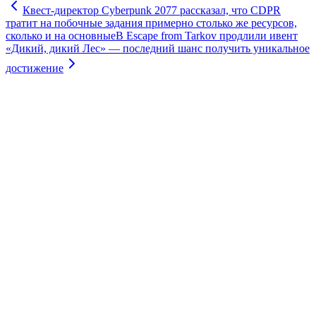
Квест-директор Cyberpunk 2077 рассказал, что CDPR
тратит на побочные задания примерно столько же ресурсов,
сколько и на основные
В Escape from Tarkov продлили ивент
«Дикий, дикий Лес» — последний шанс получить уникальное
достижение