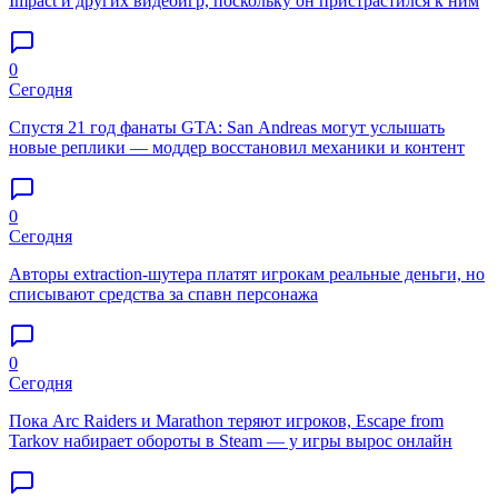
Impact и других видеоигр, поскольку он пристрастился к ним
0
Сегодня
Спустя 21 год фанаты GTA: San Andreas могут услышать
новые реплики — моддер восстановил механики и контент
0
Сегодня
Авторы extraction-шутера платят игрокам реальные деньги, но
списывают средства за спавн персонажа
0
Сегодня
Пока Arc Raiders и Marathon теряют игроков, Escape from
Tarkov набирает обороты в Steam — у игры вырос онлайн