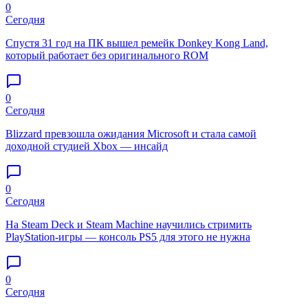
0
Сегодня
Спустя 31 год на ПК вышел ремейк Donkey Kong Land,
который работает без оригинального ROM
0
Сегодня
Blizzard превзошла ожидания Microsoft и стала самой
доходной студией Xbox — инсайд
0
Сегодня
На Steam Deck и Steam Machine научились стримить
PlayStation-игры — консоль PS5 для этого не нужна
0
Сегодня