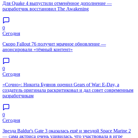
Для Quake 4 выпустили отменённое дополнение —
разработчик восстановил The Awakening
0
Сегодня
Скоро Fallout 76 получит мрачное обновление —
анонсировали «тёмный контент»
0
Сегодня
«Сочно»: Никита Буянов оценил Gears of War: E-Day, а
создатель оригинала раскритиковал и дал совет современным
разработчикам
0
Сегодня
Звезда Baldur's Gate 3 оказалась ещё и звездой Space Marine 2
— сама актриса очень удивилась, что участвовала в игре