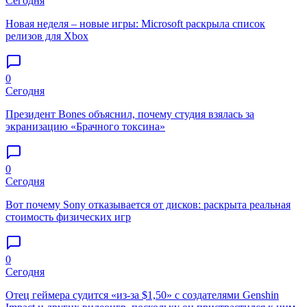
Сегодня
Новая неделя – новые игры: Microsoft раскрыла список
релизов для Xbox
0
Сегодня
Президент Bones объяснил, почему студия взялась за
экранизацию «Брачного токсина»
0
Сегодня
Вот почему Sony отказывается от дисков: раскрыта реальная
стоимость физических игр
0
Сегодня
Отец геймера судится «из-за $1,50» с создателями Genshin