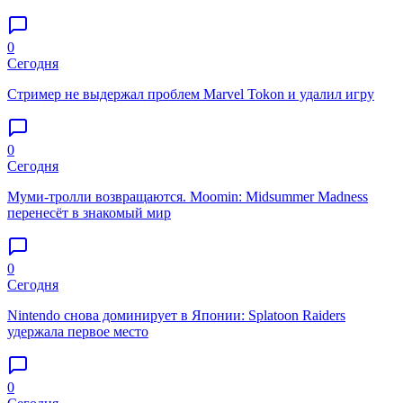
0
Сегодня
Стример не выдержал проблем Marvel Tokon и удалил игру
0
Сегодня
Муми-тролли возвращаются. Moomin: Midsummer Madness
перенесёт в знакомый мир
0
Сегодня
Nintendo снова доминирует в Японии: Splatoon Raiders
удержала первое место
0