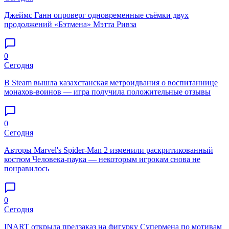
Джеймс Ганн опроверг одновременные съёмки двух
продолжений «Бэтмена» Мэтта Ривза
0
Сегодня
В Steam вышла казахстанская метроидвания о воспитаннице
монахов-воинов — игра получила положительные отзывы
0
Сегодня
Авторы Marvel's Spider-Man 2 изменили раскритикованный
костюм Человека-паука — некоторым игрокам снова не
понравилось
0
Сегодня
INART открыла предзаказ на фигурку Супермена по мотивам