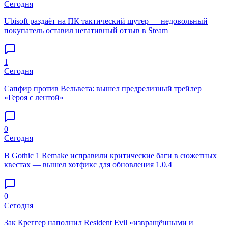
Сегодня
Ubisoft раздаёт на ПК тактический шутер — недовольный
покупатель оставил негативный отзыв в Steam
1
Сегодня
Сапфир против Вельвета: вышел предрелизный трейлер
«Героя с лентой»
0
Сегодня
В Gothic 1 Remake исправили критические баги в сюжетных
квестах — вышел хотфикс для обновления 1.0.4
0
Сегодня
Зак Креггер наполнил Resident Evil «извращёнными и