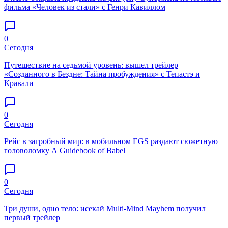
фильма «Человек из стали» с Генри Кавиллом
0
Сегодня
Путешествие на седьмой уровень: вышел трейлер
«Созданного в Бездне: Тайна пробуждения» c Тепастэ и
Кравали
0
Сегодня
Рейс в загробный мир: в мобильном EGS раздают сюжетную
головоломку A Guidebook of Babel
0
Сегодня
Три души, одно тело: исекай Multi-Mind Mayhem получил
первый трейлер