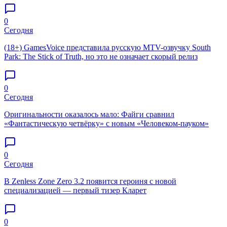
0
Сегодня
(18+) GamesVoice представила русскую MTV-озвучку South
Park: The Stick of Truth, но это не означает скорый релиз
0
Сегодня
Оригинальности оказалось мало: Файги сравнил
«Фантастическую четвёрку» с новым «Человеком-пауком»
0
Сегодня
В Zenless Zone Zero 3.2 появится героиня с новой
специализацией — первый тизер Кларет
0