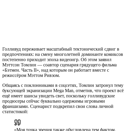
Голливуд переживает масштабный тектонический сдвиг в
предпочтениях: на смену многолетней доминанте комиксов
постепенно приходит эпоха видеоигр. Об этом заявил
Мэттсон Томлин — соавтор сценария грядущего фильма
«Бэтмен. Часть II», над которым он работает вместе с
режиссёром Мэттом Ривзом.
Общаясь с поклонниками в соцсетях, Томлин затронул тему
буксующей экранизации Mega Man, отметив, что проект всё
ещё имеет шансы увидеть свет, поскольку голливудские
продюсеры сейчас буквально одержимы игровыми
франшизами. Сценарист подкрепил свои слова личной
статистикой:
«Моя точка зрения также обусловлена ​​тем фактом,