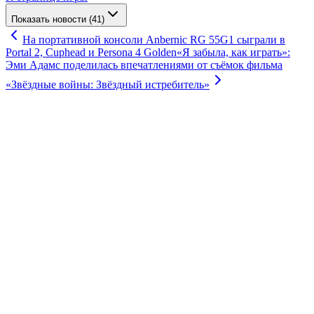
Показать новости (41)
На портативной консоли Anbernic RG 55G1 сыграли в
Portal 2, Cuphead и Persona 4 Golden
«Я забыла, как играть»:
Эми Адамс поделилась впечатлениями от съёмок фильма
«Звёздные войны: Звёздный истребитель»