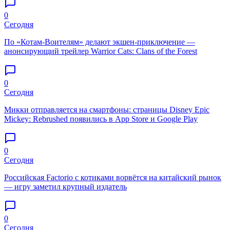
0
Сегодня
По «Котам-Воителям» делают экшен-приключение —
анонсирующий трейлер Warrior Cats: Clans of the Forest
0
Сегодня
Микки отправляется на смартфоны: страницы Disney Epic
Mickey: Rebrushed появились в App Store и Google Play
0
Сегодня
Российская Factorio с котиками ворвётся на китайский рынок
— игру заметил крупный издатель
0
Сегодня