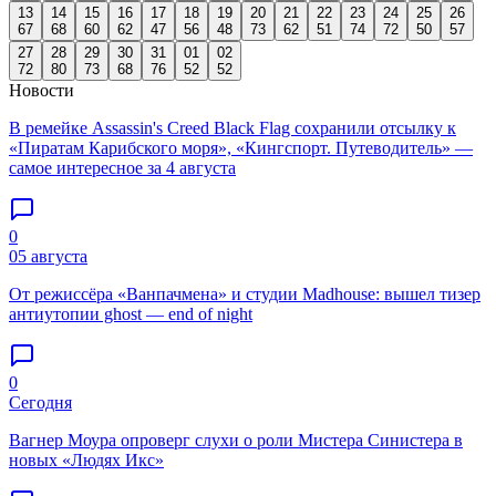
13
14
15
16
17
18
19
20
21
22
23
24
25
26
67
68
60
62
47
56
48
73
62
51
74
72
50
57
27
28
29
30
31
01
02
72
80
73
68
76
52
52
Новости
В ремейке Assassin's Creed Black Flag сохранили отсылку к
«Пиратам Карибского моря», «Кингспорт. Путеводитель» —
самое интересное за 4 августа
0
05 августа
От режиссёра «Ванпачмена» и студии Madhouse: вышел тизер
антиутопии ghost — end of night
0
Сегодня
Вагнер Моура опроверг слухи о роли Мистера Синистера в
новых «Людях Икс»