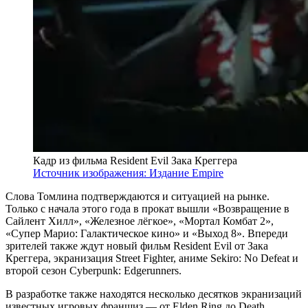
Кадр из фильма Resident Evil Зака Креггера
Источник изображения: Издание Empire
Слова Томлина подтверждаются и ситуацией на рынке.
Только с начала этого года в прокат вышли «Возвращение в
Сайлент Хилл», «Железное лёгкое», «Мортал Комбат 2»,
«Супер Марио: Галактическое кино» и «Выход 8». Впереди
зрителей также ждут новый фильм Resident Evil от Зака
Креггера, экранизация Street Fighter, аниме Sekiro: No Defeat и
второй сезон Cyberpunk: Edgerunners.
В разработке также находятся несколько десятков экранизаций
известных игровых франшиз — от Elden Ring до Death