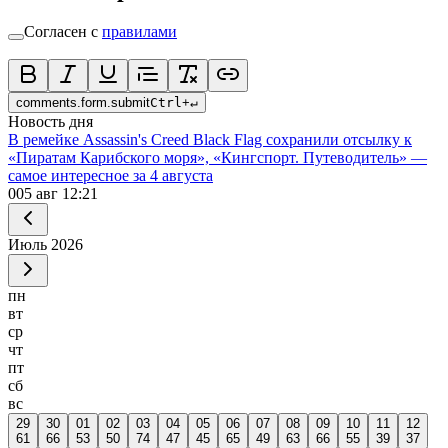
Согласен с
правилами
comments.form.submit
Ctrl
+
↵
Новость дня
В ремейке Assassin's Creed Black Flag сохранили отсылку к
«Пиратам Карибского моря», «Кингспорт. Путеводитель» —
самое интересное за 4 августа
0
05 авг 12:21
Июль
2026
пн
вт
ср
чт
пт
сб
вс
29
30
01
02
03
04
05
06
07
08
09
10
11
12
61
66
53
50
74
47
45
65
49
63
66
55
39
37