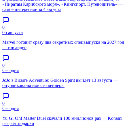
«Пиратам Карибского моря», «Кингспорт. Путеводитель» —
самое интересное за 4 августа
0
05 августа
Marvel готовит сразу два секретных спецвыпуска на 2027 год
— инсайдер
0
Сегодня
JoJo’s Bizarre Adventure: Golden Spirit выйдет 13 августа —
опубликованы новые трейлеры
0
Сегодня
Yu-Gi-Oh! Master Duel скачали 100 миллионов раз — Konami
раздаёт подарки