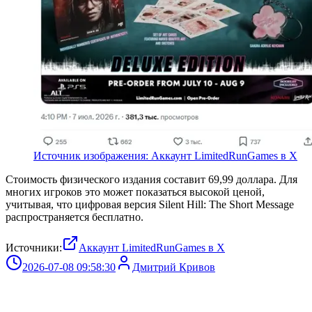
Источник изображения: Аккаунт LimitedRunGames в X
Стоимость физического издания составит 69,99 доллара. Для
многих игроков это может показаться высокой ценой,
учитывая, что цифровая версия Silent Hill: The Short Message
распространяется бесплатно.
Источники:
Аккаунт LimitedRunGames в X
2026-07-08 09:58:30
Дмитрий Кривов