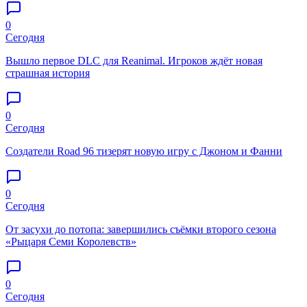
0
Сегодня
Вышло первое DLC для Reanimal. Игроков ждёт новая
страшная история
0
Сегодня
Создатели Road 96 тизерят новую игру с Джоном и Фанни
0
Сегодня
От засухи до потопа: завершились съёмки второго сезона
«Рыцаря Семи Королевств»
0
Сегодня