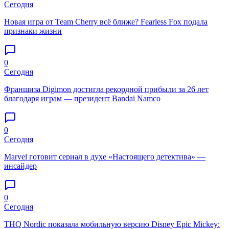
Сегодня
Новая игра от Team Cherry всё ближе? Fearless Fox подала
признаки жизни
0
Сегодня
Франшиза Digimon достигла рекордной прибыли за 26 лет
благодаря играм — президент Bandai Namco
0
Сегодня
Marvel готовит сериал в духе «Настоящего детектива» —
инсайдер
0
Сегодня
THQ Nordic показала мобильную версию Disney Epic Mickey: