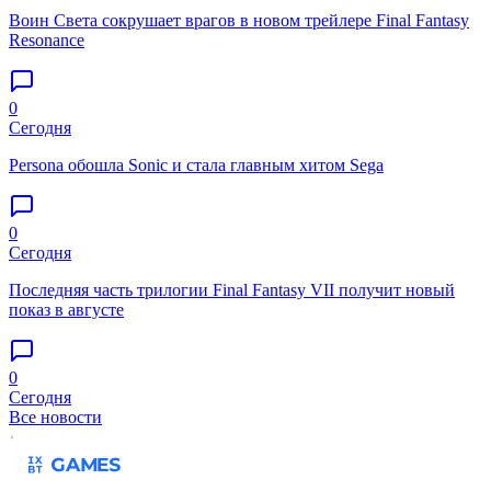
Воин Света сокрушает врагов в новом трейлере Final Fantasy
Resonance
0
Сегодня
Persona обошла Sonic и стала главным хитом Sega
0
Сегодня
Последняя часть трилогии Final Fantasy VII получит новый
показ в августе
0
Сегодня
Все новости