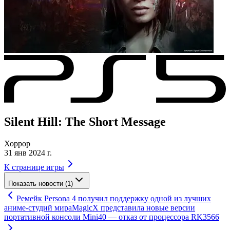
Silent Hill: The Short Message
Хоррор
31 янв 2024 г.
К странице игры
Показать новости (1)
Ремейк Persona 4 получил поддержку одной из лучших
аниме-студий мира
MagicX представила новые версии
портативной консоли Mini40 — отказ от процессора RK3566