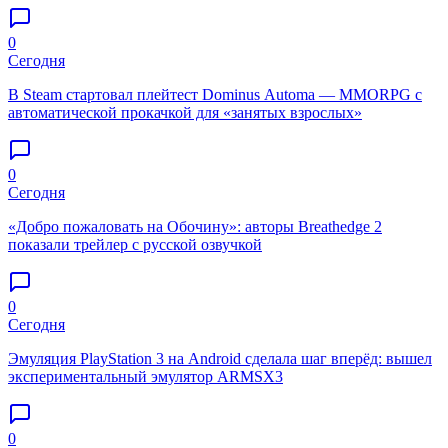
0
Сегодня
В Steam стартовал плейтест Dominus Automa — MMORPG с
автоматической прокачкой для «занятых взрослых»
0
Сегодня
«Добро пожаловать на Обочину»: авторы Breathedge 2
показали трейлер с русской озвучкой
0
Сегодня
Эмуляция PlayStation 3 на Android сделала шаг вперёд: вышел
экспериментальный эмулятор ARMSX3
0