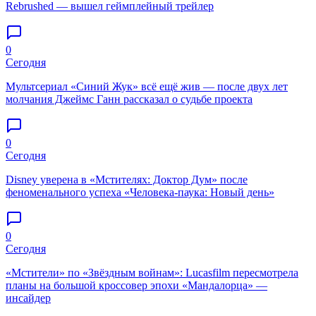
Rebrushed — вышел геймплейный трейлер
0
Сегодня
Мультсериал «Синий Жук» всё ещё жив — после двух лет
молчания Джеймс Ганн рассказал о судьбе проекта
0
Сегодня
Disney уверена в «Мстителях: Доктор Дум» после
феноменального успеха «Человека-паука: Новый день»
0
Сегодня
«Мстители» по «Звёздным войнам»: Lucasfilm пересмотрела
планы на большой кроссовер эпохи «Мандалорца» —
инсайдер