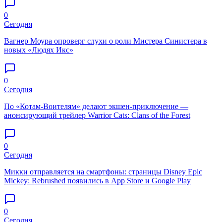
0
Сегодня
Вагнер Моура опроверг слухи о роли Мистера Синистера в
новых «Людях Икс»
0
Сегодня
По «Котам-Воителям» делают экшен-приключение —
анонсирующий трейлер Warrior Cats: Clans of the Forest
0
Сегодня
Микки отправляется на смартфоны: страницы Disney Epic
Mickey: Rebrushed появились в App Store и Google Play
0
Сегодня