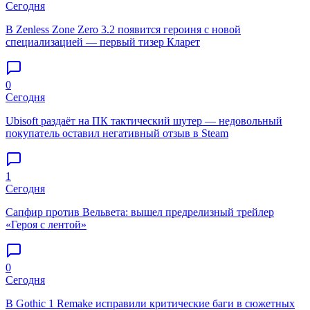
Сегодня
В Zenless Zone Zero 3.2 появится героиня с новой
специализацией — первый тизер Кларет
0
Сегодня
Ubisoft раздаёт на ПК тактический шутер — недовольный
покупатель оставил негативный отзыв в Steam
1
Сегодня
Сапфир против Вельвета: вышел предрелизный трейлер
«Героя с лентой»
0
Сегодня
В Gothic 1 Remake исправили критические баги в сюжетных