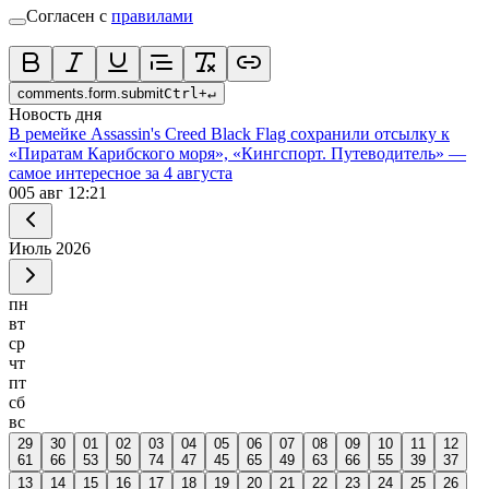
Согласен с
правилами
comments.form.submit
Ctrl
+
↵
Новость дня
В ремейке Assassin's Creed Black Flag сохранили отсылку к
«Пиратам Карибского моря», «Кингспорт. Путеводитель» —
самое интересное за 4 августа
0
05 авг 12:21
Июль
2026
пн
вт
ср
чт
пт
сб
вс
29
30
01
02
03
04
05
06
07
08
09
10
11
12
61
66
53
50
74
47
45
65
49
63
66
55
39
37
13
14
15
16
17
18
19
20
21
22
23
24
25
26