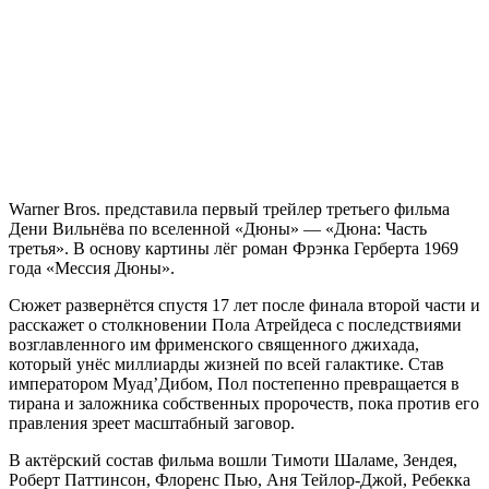
Warner Bros. представила первый трейлер третьего фильма
Дени Вильнёва по вселенной «Дюны» — «Дюна: Часть
третья». В основу картины лёг роман Фрэнка Герберта 1969
года «Мессия Дюны».
Сюжет развернётся спустя 17 лет после финала второй части и
расскажет о столкновении Пола Атрейдеса с последствиями
возглавленного им фрименского священного джихада,
который унёс миллиарды жизней по всей галактике. Став
императором Муад’Дибом, Пол постепенно превращается в
тирана и заложника собственных пророчеств, пока против его
правления зреет масштабный заговор.
В актёрский состав фильма вошли Тимоти Шаламе, Зендея,
Роберт Паттинсон, Флоренс Пью, Аня Тейлор-Джой, Ребекка