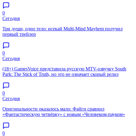
0
Сегодня
Три души, одно тело: исекай Multi-Mind Mayhem получил
первый трейлер
0
Сегодня
(18+) GamesVoice представила русскую MTV-озвучку South
Park: The Stick of Truth, но это не означает скорый релиз
0
Сегодня
Оригинальности оказалось мало: Файги сравнил
«Фантастическую четвёрку» с новым «Человеком-пауком»
0