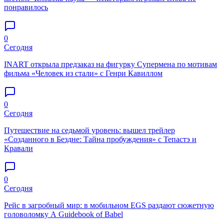
понравилось
0
Сегодня
INART открыла предзаказ на фигурку Супермена по мотивам
фильма «Человек из стали» с Генри Кавиллом
0
Сегодня
Путешествие на седьмой уровень: вышел трейлер
«Созданного в Бездне: Тайна пробуждения» c Тепастэ и
Кравали
0
Сегодня
Рейс в загробный мир: в мобильном EGS раздают сюжетную
головоломку A Guidebook of Babel