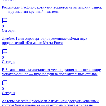
Российская Factorio с котиками ворвётся на китайский рынок
— игру заметил крупный издатель
0
Сегодня
Джеймс Ганн опроверг одновременные съёмки двух
продолжений «Бэтмена» Мэтта Ривза
0
Сегодня
В Steam вышла казахстанская метроидвания о воспитаннице
монахов-воинов — игра получила положительные отзывы
0
Сегодня
Авторы Marvel's Spider-Man 2 изменили раскритикованный
костюм Человека-паука — некоторым игрокам снова не