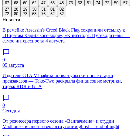
67
68
60
62
47
56
48
73
62
51
74
72
50
57
27
28
29
30
31
01
02
72
80
73
68
76
52
52
Новости
В ремейке Assassin's Creed Black Flag сохранили отсылку к
«Пиратам Карибского моря», «Кингспорт. Путеводитель» —
самое интересное за 4 августа
0
05 августа
Издатель GTA VI зафиксировал убытки после старта
предзаказов — Take-Two раскрыла финансовые метрики,
тираж RDR и GTA
0
Сегодня
От режиссёра первого сезона «Ванпачмена» и студии
Madhouse: вышел тизер антиутопии ghost — end of night