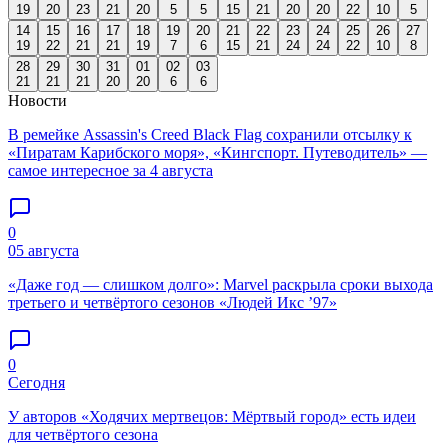
19
20
23
21
20
5
5
15
21
20
20
22
10
5
14
15
16
17
18
19
20
21
22
23
24
25
26
27
19
22
21
21
19
7
6
15
21
24
24
22
10
8
28
29
30
31
01
02
03
21
21
21
20
20
6
6
Новости
В ремейке Assassin's Creed Black Flag сохранили отсылку к
«Пиратам Карибского моря», «Кингспорт. Путеводитель» —
самое интересное за 4 августа
0
05 августа
«Даже год — слишком долго»: Marvel раскрыла сроки выхода
третьего и четвёртого сезонов «Людей Икс ’97»
0
Сегодня
У авторов «Ходячих мертвецов: Мёртвый город» есть идеи
для четвёртого сезона