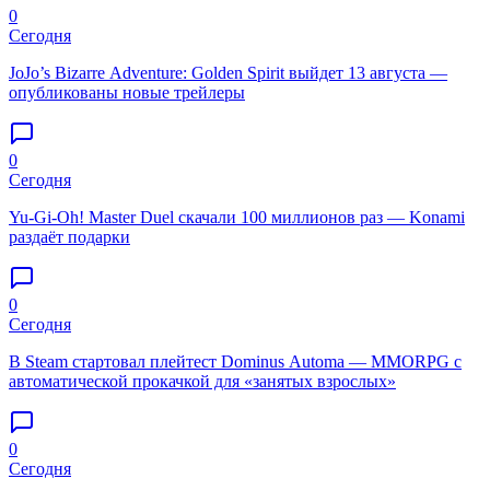
0
Сегодня
JoJo’s Bizarre Adventure: Golden Spirit выйдет 13 августа —
опубликованы новые трейлеры
0
Сегодня
Yu-Gi-Oh! Master Duel скачали 100 миллионов раз — Konami
раздаёт подарки
0
Сегодня
В Steam стартовал плейтест Dominus Automa — MMORPG с
автоматической прокачкой для «занятых взрослых»
0
Сегодня