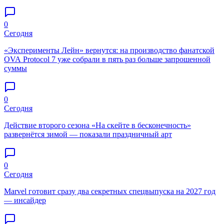
0
Сегодня
«Эксперименты Лейн» вернутся: на производство фанатской
OVA Protocol 7 уже собрали в пять раз больше запрошенной
суммы
0
Сегодня
Действие второго сезона «На скейте в бесконечность»
развернётся зимой — показали праздничный арт
0
Сегодня
Marvel готовит сразу два секретных спецвыпуска на 2027 год
— инсайдер