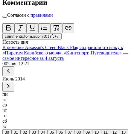
Комментарии
Согласен с
правилами
comments.form.submit
Ctrl
+
↵
Новость дня
В ремейке Assassin's Creed Black Flag сохранили отсылку к
«Пиратам Карибского моря», «Кингспорт. Путеводитель» —
самое интересное за 4 августа
0
05 авг 12:21
Июль
2014
пн
вт
ср
чт
пт
сб
вс
30
01
02
03
04
05
06
07
08
09
10
11
12
13