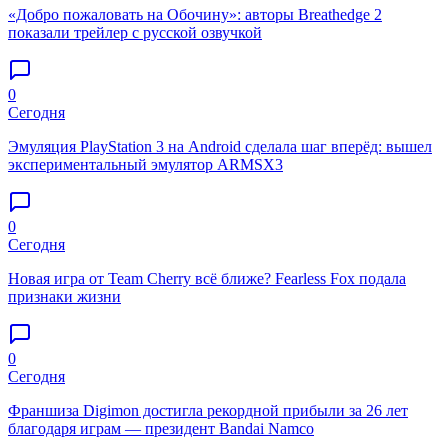
«Добро пожаловать на Обочину»: авторы Breathedge 2
показали трейлер с русской озвучкой
0
Сегодня
Эмуляция PlayStation 3 на Android сделала шаг вперёд: вышел
экспериментальный эмулятор ARMSX3
0
Сегодня
Новая игра от Team Cherry всё ближе? Fearless Fox подала
признаки жизни
0
Сегодня
Франшиза Digimon достигла рекордной прибыли за 26 лет
благодаря играм — президент Bandai Namco