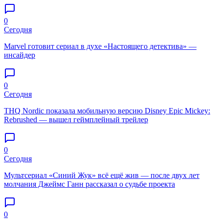
0
Сегодня
Marvel готовит сериал в духе «Настоящего детектива» —
инсайдер
0
Сегодня
THQ Nordic показала мобильную версию Disney Epic Mickey:
Rebrushed — вышел геймплейный трейлер
0
Сегодня
Мультсериал «Синий Жук» всё ещё жив — после двух лет
молчания Джеймс Ганн рассказал о судьбе проекта
0