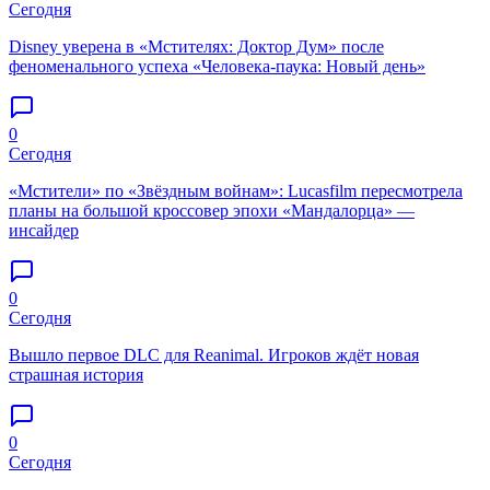
Сегодня
Disney уверена в «Мстителях: Доктор Дум» после
феноменального успеха «Человека-паука: Новый день»
0
Сегодня
«Мстители» по «Звёздным войнам»: Lucasfilm пересмотрела
планы на большой кроссовер эпохи «Мандалорца» —
инсайдер
0
Сегодня
Вышло первое DLC для Reanimal. Игроков ждёт новая
страшная история
0
Сегодня