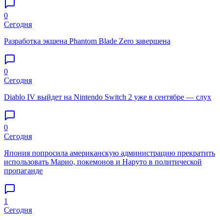
0
Сегодня
Разработка экшена Phantom Blade Zero завершена
0
Сегодня
Diablo IV выйдет на Nintendo Switch 2 уже в сентябре — слух
0
Сегодня
Япония попросила американскую администрацию прекратить
использовать Марио, покемонов и Наруто в политической
пропаганде
1
Сегодня