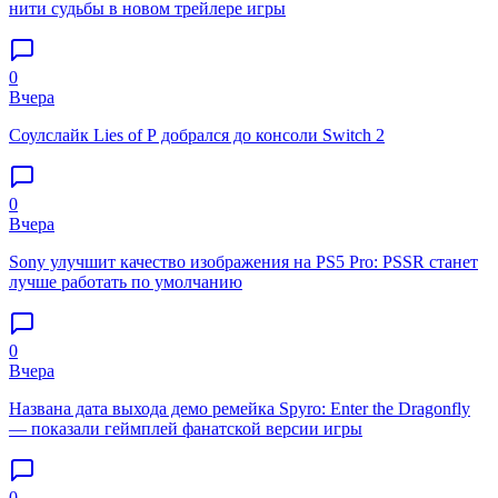
нити судьбы в новом трейлере игры
0
Вчера
Соулслайк Lies of P добрался до консоли Switch 2
0
Вчера
Sony улучшит качество изображения на PS5 Pro: PSSR станет
лучше работать по умолчанию
0
Вчера
Названа дата выхода демо ремейка Spyro: Enter the Dragonfly
— показали геймплей фанатской версии игры
0