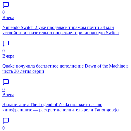
0
Вчера
Nintendo Switch 2 уже продалась тиражом почти 24 млн
устройств и значительно опережает оригинальную Switch
0
Вчера
Quake получила бесплатное дополнение Dawn of the Machine в
честь 30-летия серии
0
Вчера
Экранизация The Legend of Zelda положит начало
кинофраншизе — раскрыт исполнитель роли Ганондорфа
0