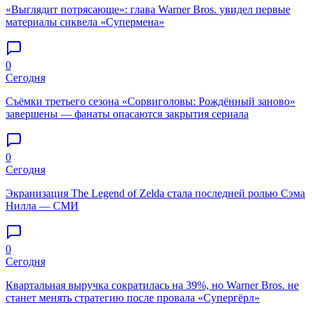
«Выглядит потрясающе»: глава Warner Bros. увидел первые
материалы сиквела «Супермена»
0
Сегодня
Съёмки третьего сезона «Сорвиголовы: Рождённый заново»
завершены — фанаты опасаются закрытия сериала
0
Сегодня
Экранизация The Legend of Zelda стала последней ролью Сэма
Нилла — СМИ
0
Сегодня
Квартальная выручка сократилась на 39%, но Warner Bros. не
станет менять стратегию после провала «Супергёрл»