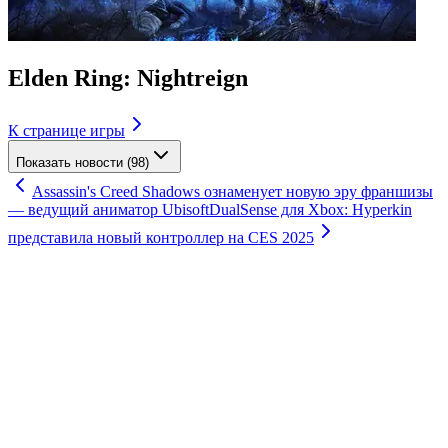
Elden Ring: Nightreign
К странице игры
Показать новости (98)
Assassin's Creed Shadows ознаменует новую эру франшизы
— ведущий аниматор Ubisoft
DualSense для Xbox: Hyperkin
представила новый контроллер на CES 2025