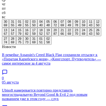
чт
пт
сб
вс
30
31
01
02
03
04
05
06
07
08
09
10
11
12
69
55
49
55
50
40
48
72
69
49
78
59
43
50
13
14
15
16
17
18
19
20
21
22
23
24
25
26
67
57
79
82
59
52
57
87
66
69
70
69
43
50
27
28
29
30
31
01
02
74
69
75
73
69
51
58
Новости
В ремейке Assassin's Creed Black Flag сохранили отсылку к
«Пиратам Карибского моря», «Кингспорт. Путеводитель» —
самое интересное за 4 августа
0
05 августа
Ubisoft намеревается повторно представить
многострадальную Beyond Good & Evil 2 под новым
названием уже в этом году — слух