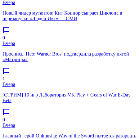
Вчера
Новый лидер мутантов: Кит Коннор сыграет Циклопа в
перезапуске «Людей Икс» — СМИ
0
Вчера
Проснись, Нео: Warner Bros. подтвердила разработку пятой
«Матрицы»
1
Вчера
[СТРИМ] 10 игр Лаборатория VK Play + Gears of War E-Day
Beta
0
Вчера
Главный герой Onimusha: Way of the Sword пытается разорвать