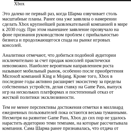
Xbox
Это далеко не первый раз, когда Шарма озвучивает столь
масштабные планы. Ранее она уже заявляла о намерении
сделать Xbox крупнейшей развлекательной компанией в мире
к 2030 году. При этом нынешнее заявление прозвучало на
фоне признания руководством проблем с прибыльностью
бизнеса и продолжающегося спада на рынке игровых
консолей.
Аналитики отмечают, что добиться подобной аудитории
исключительно за счет продаж консолей практически
невозможно. Наиболее вероятным направлением роста
называют мобильный рынок, особенно после приобретения
Microsoft компаний King и Mojang. Кроме того, Xbox в
последние годы активно расширяет экосистему за пределы
собственных устройств, делая ставку на Game Pass, выпуск
игр на нескольких платформах и постепенный отказ от
жесткой политики эксклюзивности.
Тем не менее перспективы достижения отметки в миллиард
ежедневных пользователей пока остаются весьма туманными.
Несмотря на развитие Game Pass, Xbox до сих пор не удалось
нарастить аудиторию теми темпами, на которые рассчитывала
компания. Сама Шарма ранее признавалась, что отдача от