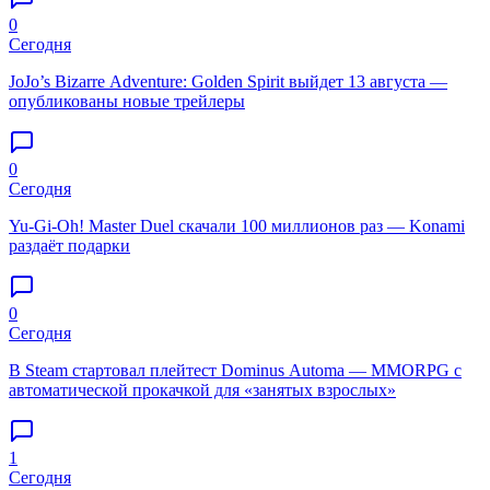
0
Сегодня
JoJo’s Bizarre Adventure: Golden Spirit выйдет 13 августа —
опубликованы новые трейлеры
0
Сегодня
Yu-Gi-Oh! Master Duel скачали 100 миллионов раз — Konami
раздаёт подарки
0
Сегодня
В Steam стартовал плейтест Dominus Automa — MMORPG с
автоматической прокачкой для «занятых взрослых»
1
Сегодня