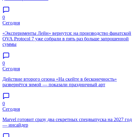
0
Сегодня
«Эксперименты Лейн» вернутся: на производство фанатской
OVA Protocol 7 уже собрали в пять раз больше запрошенной
суммы
0
Сегодня
Действие второго сезона «На скейте в бесконечность»
развернётся зимой — показали праздничный арт
0
Сегодня
Marvel готовит сразу два секретных спецвыпуска на 2027 год
— инсайдер