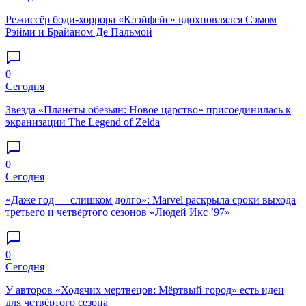
Режиссёр боди-хоррора «Клэйфейс» вдохновлялся Сэмом
Рэйми и Брайаном Де Пальмой
0
Сегодня
Звезда «Планеты обезьян: Новое царство» присоединилась к
экранизации The Legend of Zelda
0
Сегодня
«Даже год — слишком долго»: Marvel раскрыла сроки выхода
третьего и четвёртого сезонов «Людей Икс ’97»
0
Сегодня
У авторов «Ходячих мертвецов: Мёртвый город» есть идеи
для четвёртого сезона