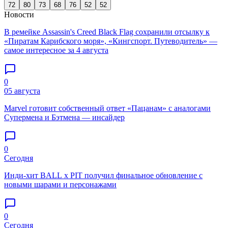
72
80
73
68
76
52
52
Новости
В ремейке Assassin's Creed Black Flag сохранили отсылку к
«Пиратам Карибского моря», «Кингспорт. Путеводитель» —
самое интересное за 4 августа
0
05 августа
Marvel готовит собственный ответ «Пацанам» с аналогами
Супермена и Бэтмена — инсайдер
0
Сегодня
Инди-хит BALL x PIT получил финальное обновление с
новыми шарами и персонажами
0
Сегодня