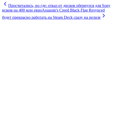
Просчитались, но где: отказ от дисков обернулся для Sony
иском на 400 млн евро
Assassin's Creed Black Flag Resynced
будет прекрасно работать на Steam Deck сразу на релизе