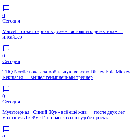
0
Сегодня
Marvel готовит сериал в духе «Настоящего детектива» —
инсайдер
0
Сегодня
THQ Nordic показала мобильную версию Disney Epic Mickey:
Rebrushed — вышел геймплейный трейлер
0
Сегодня
Мультсериал «Синий Жук» всё ещё жив — после двух лет
молчания Джеймс Ганн рассказал о судьбе проекта
0