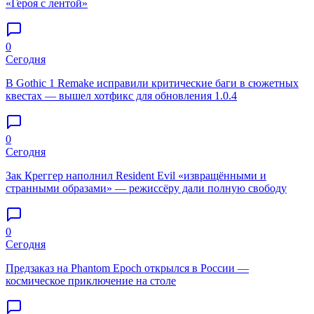
«Героя с лентой»
0
Сегодня
В Gothic 1 Remake исправили критические баги в сюжетных
квестах — вышел хотфикс для обновления 1.0.4
0
Сегодня
Зак Креггер наполнил Resident Evil «извращёнными и
странными образами» — режиссёру дали полную свободу
0
Сегодня
Предзаказ на Phantom Epoch открылся в России —
космическое приключение на столе