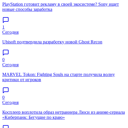
PlayStation готовит рекламу в своей экосистеме? Sony ищет
новые способы заработка
1
Сегодня
Ubisoft подтвердила разработку новой Ghost Recon
0
Сегодня
MARVEL Tokon: Fighting Souls на старте получила волну
критики от игроков
0
Сегодня
Косплеер воплотила образ нетраннера Люси из аниме-сериала
«Киберпанк: Бегущие по краю»