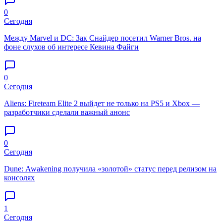
0
Сегодня
Между Marvel и DC: Зак Снайдер посетил Warner Bros. на
фоне слухов об интересе Кевина Файги
0
Сегодня
Aliens: Fireteam Elite 2 выйдет не только на PS5 и Xbox —
разработчики сделали важный анонс
0
Сегодня
Dune: Awakening получила «золотой» статус перед релизом на
консолях
1
Сегодня