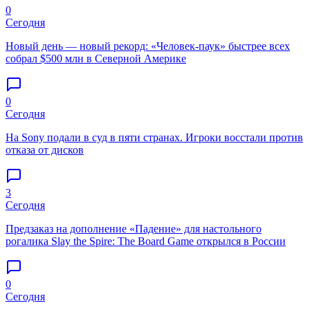
0
Сегодня
Новый день — новый рекорд: «Человек-паук» быстрее всех
собрал $500 млн в Северной Америке
0
Сегодня
На Sony подали в суд в пяти странах. Игроки восстали против
отказа от дисков
3
Сегодня
Предзаказ на дополнение «Падение» для настольного
рогалика Slay the Spire: The Board Game открылся в России
0
Сегодня