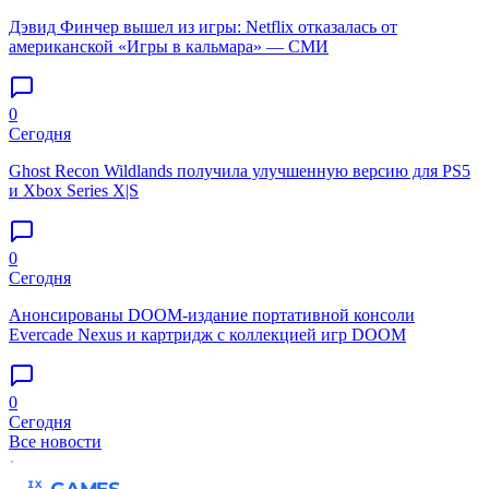
Дэвид Финчер вышел из игры: Netflix отказалась от
американской «Игры в кальмара» — СМИ
0
Сегодня
Ghost Recon Wildlands получила улучшенную версию для PS5
и Xbox Series X|S
0
Сегодня
Анонсированы DOOM-издание портативной консоли
Evercade Nexus и картридж с коллекцией игр DOOM
0
Сегодня
Все новости