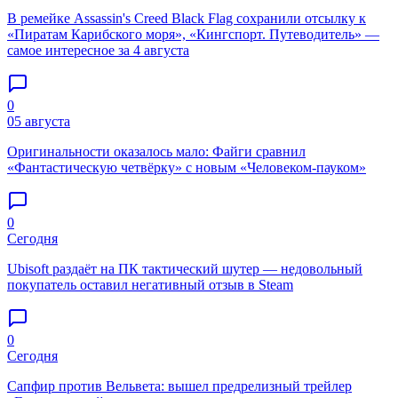
В ремейке Assassin's Creed Black Flag сохранили отсылку к
«Пиратам Карибского моря», «Кингспорт. Путеводитель» —
самое интересное за 4 августа
0
05 августа
Оригинальности оказалось мало: Файги сравнил
«Фантастическую четвёрку» с новым «Человеком-пауком»
0
Сегодня
Ubisoft раздаёт на ПК тактический шутер — недовольный
покупатель оставил негативный отзыв в Steam
0
Сегодня
Сапфир против Вельвета: вышел предрелизный трейлер