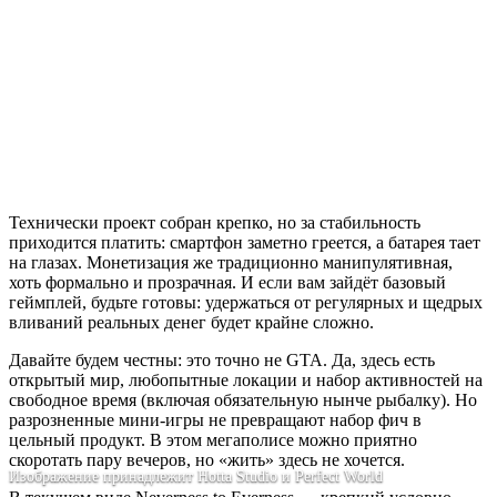
Технически проект собран крепко, но за стабильность
приходится платить: смартфон заметно греется, а батарея тает
на глазах. Монетизация же традиционно манипулятивная,
хоть формально и прозрачная. И если вам зайдёт базовый
геймплей, будьте готовы: удержаться от регулярных и щедрых
вливаний реальных денег будет крайне сложно.
Давайте будем честны: это точно не GTA. Да, здесь есть
открытый мир, любопытные локации и набор активностей на
свободное время (включая обязательную нынче рыбалку). Но
разрозненные мини-игры не превращают набор фич в
цельный продукт. В этом мегаполисе можно приятно
скоротать пару вечеров, но «жить» здесь не хочется.
Изображение принадлежит Hotta Studio и Perfect World
Изображение принадлежит Hotta Studio и Perfect World