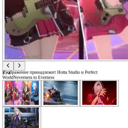
Изображение принадлежит Hotta Studio и Perfect
1
/
4
World
Neverness to Everness