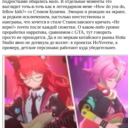
подростками общались мало. В отдельные моменты это
выглядит точь-в-точь как в легендарном меме «How do you do,
fellow kids?» со Стивом Бушеми. Эмоции и реакции на экране,
за редким исключением, настолько неестественны и
наиграны, что хочется в стиле Станиславского кричать «Не
верю!» почти после каждой сюжетки. О каком-либо уровне
проработки нарратива, сравнимом с GTA, тут говорить
просто не приходится. Да и по меркам китайского рынка Hotta
Studio явно не дотянула до коллег: в проектах HoYoverse, к
примеру, детские персонажи работают куда убедительнее.