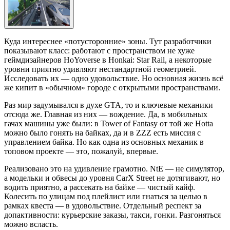
Куда интереснее «потусторонние» зоны. Тут разработчики
показывают класс: работают с пространством не хуже
геймдизайнеров HoYoverse в Honkai: Star Rail, а некоторые
уровни приятно удивляют нестандартной геометрией.
Исследовать их — одно удовольствие. Но основная жизнь всё
же кипит в «обычном» городе с открытыми пространствами.
Раз мир задумывался в духе GTA, то и ключевые механики
отсюда же. Главная из них — вождение. Да, в мобильных
гачах машины уже были: в Tower of Fantasy от той же Hotta
можно было гонять на байках, да и в ZZZ есть миссия с
управлением байка. Но как одна из основных механик в
топовом проекте — это, пожалуй, впервые.
Реализовано это на удивление грамотно. NtE — не симулятор,
а модельки и обвесы до уровня CarX Street не дотягивают, но
водить приятно, а рассекать на байке — чистый кайф.
Колесить по улицам под плейлист или гнаться за целью в
рамках квеста — в удовольствие. Отдельный респект за
допактивности: курьерские заказы, такси, гонки. Разгоняться
можно всласть.