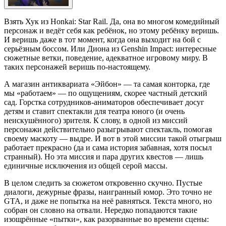
Взять Хук из Honkai: Star Rail. Да, она во многом комедийный
персонаж и ведёт себя как ребёнок, но этому ребёнку веришь.
И веришь даже в тот момент, когда она выходит на бой с
серьёзным боссом. Или Диона из Genshin Impact: интересные
сюжетные ветки, поведение, адекватное игровому миру. В
таких персонажей веришь по-настоящему.
А магазин антиквариата «Эйбон» — та самая конторка, где
мы «работаем» — по ощущениям, скорее частный детский
сад. Горстка сотрудников-аниматоров обеспечивает досуг
детям и ставит спектакли для театра юного (и очень
неискушённого) зрителя. К слову, в одной из миссий
персонажи действительно разыгрывают спектакль, помогая
своему маскоту — выдре. И вот в этой миссии такой отыгрыш
работает прекрасно (да и сама история забавная, хотя посыл
странный). Но эта миссия и пара других квестов — лишь
единичные исключения из общей серой массы.
В целом следить за сюжетом откровенно скучно. Пустые
диалоги, дежурные фразы, наигранный юмор. Это точно не
GTA, и даже не попытка на неё равняться. Текста много, но
собран он словно на отвали. Нередко попадаются такие
изощрённые «пытки», как разорванные во времени сцены: