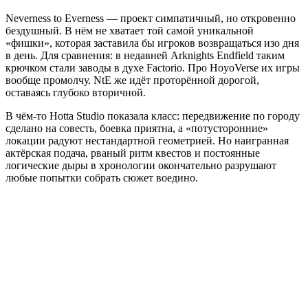
Neverness to Everness — проект симпатичный, но откровенно
бездушный. В нём не хватает той самой уникальной
«фишки», которая заставила бы игроков возвращаться изо дня
в день. Для сравнения: в недавней Arknights Endfield таким
крючком стали заводы в духе Factorio. Про HoyoVerse их игры
вообще промолчу. NtE же идёт проторённой дорогой,
оставаясь глубоко вторичной.
В чём-то Hotta Studio показала класс: передвижение по городу
сделано на совесть, боевка приятна, а «потусторонние»
локации радуют нестандартной геометрией. Но наигранная
актёрская подача, рваный ритм квестов и постоянные
логические дыры в хронологии окончательно разрушают
любые попытки собрать сюжет воедино.