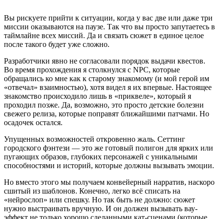
Вы рискуете прийти к ситуации, когда у вас две или даже три
миссии оказываются на паузе. Так что вы просто запутаетесь в
таймлайне всех миссий. Да и связать сюжет в единое целое
после такого будет уже сложно.
Разработчики явно не согласовали порядок выдачи квестов.
Во время прохождения я столкнулся с NPC, которые
обращались ко мне как к старому знакомому (и мой герой им
«отвечал» взаимностью), хотя видел я их впервые. Настоящее
знакомство происходило лишь в «приквеле», который я
проходил позже. Да, возможно, это просто детские болезни
свежего релиза, которые поправят ближайшими патчами. Но
осадочек остался.
Упущенных возможностей откровенно жаль. Сеттинг
городского фэнтези — это же готовый полигон для ярких или
пугающих образов, глубоких персонажей с уникальными
способностями и историй, которые должны вызывать эмоции.
Но вместо этого мы получаем конвейерный нарратив, наскоро
сшитый из шаблонов. Конечно, легко всё списать на
«нейрослоп» или спешку. Но так быть не должно: сюжет
нужно выстраивать вручную. И он должен вызывать вау-
эффект не только хорошо сделанными кат-сценами (которые