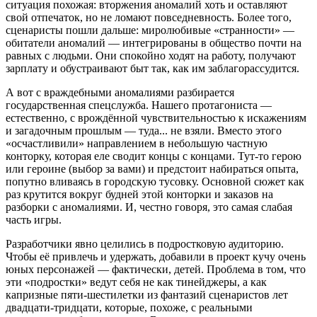
ситуация похожая: вторжения аномалий хоть и оставляют
свой отпечаток, но не ломают повседневность. Более того,
сценаристы пошли дальше: миролюбивые «странности» —
обитатели аномалий — интегрированы в общество почти на
равных с людьми. Они спокойно ходят на работу, получают
зарплату и обустраивают быт так, как им заблагорассудится.
А вот с враждебными аномалиями разбирается
государственная спецслужба. Нашего протагониста —
естественно, с врождённой чувствительностью к искажениям
и загадочным прошлым — туда... не взяли. Вместо этого
«осчастливили» направлением в небольшую частную
конторку, которая еле сводит концы с концами. Тут-то герою
или героине (выбор за вами) и предстоит набираться опыта,
попутно вливаясь в городскую тусовку. Основной сюжет как
раз крутится вокруг будней этой конторки и заказов на
разборки с аномалиями. И, честно говоря, это самая слабая
часть игры.
Разработчики явно целились в подростковую аудиторию.
Чтобы её привлечь и удержать, добавили в проект кучу очень
юных персонажей — фактически, детей. Проблема в том, что
эти «подростки» ведут себя не как тинейджеры, а как
капризные пяти-шестилетки из фантазий сценаристов лет
двадцати-тридцати, которые, похоже, с реальными