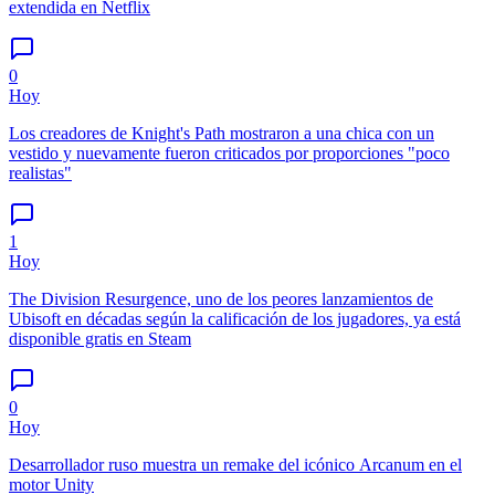
extendida en Netflix
0
Hoy
Los creadores de Knight's Path mostraron a una chica con un
vestido y nuevamente fueron criticados por proporciones "poco
realistas"
1
Hoy
The Division Resurgence, uno de los peores lanzamientos de
Ubisoft en décadas según la calificación de los jugadores, ya está
disponible gratis en Steam
0
Hoy
Desarrollador ruso muestra un remake del icónico Arcanum en el
motor Unity