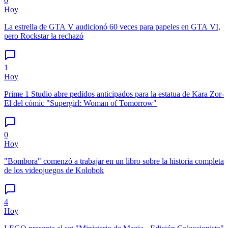
0
Hoy
La estrella de GTA V audicionó 60 veces para papeles en GTA VI,
pero Rockstar la rechazó
1
Hoy
Prime 1 Studio abre pedidos anticipados para la estatua de Kara Zor-
El del cómic "Supergirl: Woman of Tomorrow"
0
Hoy
"Bombora" comenzó a trabajar en un libro sobre la historia completa
de los videojuegos de Kolobok
4
Hoy