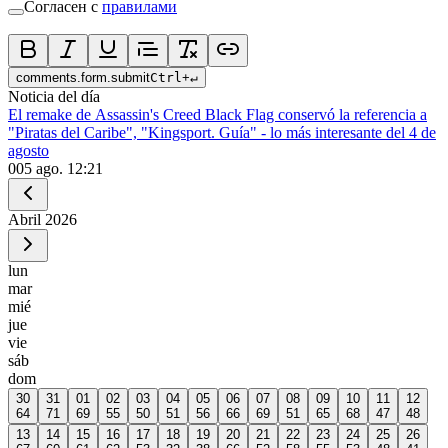
Согласен с
правилами
comments.form.submit
Ctrl
+
↵
Noticia del día
El remake de Assassin's Creed Black Flag conservó la referencia a
"Piratas del Caribe", "Kingsport. Guía" - lo más interesante del 4 de
agosto
0
05 ago. 12:21
Abril
2026
lun
mar
mié
jue
vie
sáb
dom
30
31
01
02
03
04
05
06
07
08
09
10
11
12
64
71
69
55
50
51
56
66
69
51
65
68
47
48
13
14
15
16
17
18
19
20
21
22
23
24
25
26