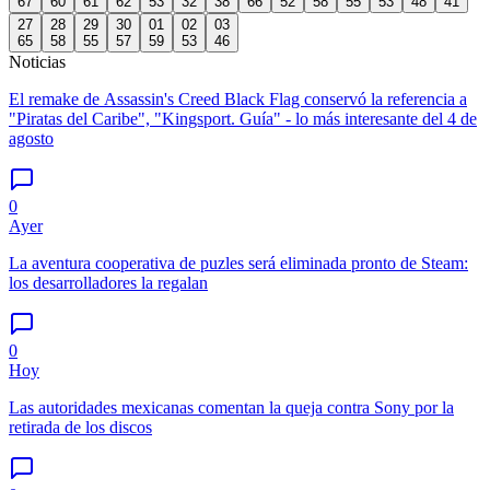
67
60
61
62
53
32
38
66
52
58
55
53
48
41
27
28
29
30
01
02
03
65
58
55
57
59
53
46
Noticias
El remake de Assassin's Creed Black Flag conservó la referencia a
"Piratas del Caribe", "Kingsport. Guía" - lo más interesante del 4 de
agosto
0
Ayer
La aventura cooperativa de puzles será eliminada pronto de Steam:
los desarrolladores la regalan
0
Hoy
Las autoridades mexicanas comentan la queja contra Sony por la
retirada de los discos