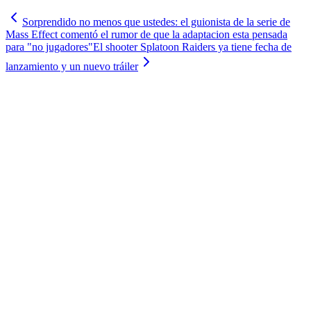
Sorprendido no menos que ustedes: el guionista de la serie de
Mass Effect comentó el rumor de que la adaptacion esta pensada
para "no jugadores"
El shooter Splatoon Raiders ya tiene fecha de
lanzamiento y un nuevo tráiler