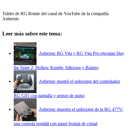
Tráiler de RG Rotate del canal de YouTube de la compañía
Anbernic
Leer más sobre este tema:
Anbernic RG Vita y RG Vita Pro ejecutan Slay
the Spire 2, Hollow Knight: Silksong y Balatro
Anbernic mostró el unboxing del controlador
RG G01 con pantalla y sensor de pulso
Anbernic muestra el unboxing de la RG 477V:
una consola portátil con panel frontal de cristal