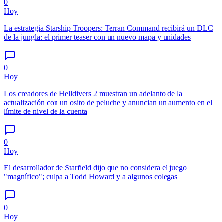
0
Hoy
La estrategia Starship Troopers: Terran Command recibirá un DLC
de la jungla: el primer teaser con un nuevo mapa y unidades
0
Hoy
Los creadores de Helldivers 2 muestran un adelanto de la
actualización con un osito de peluche y anuncian un aumento en el
límite de nivel de la cuenta
0
Hoy
El desarrollador de Starfield dijo que no considera el juego
"magnífico"; culpa a Todd Howard y a algunos colegas
0
Hoy