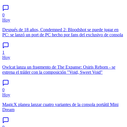
0
Hoy
Después de 18 años, Condemned 2: Bloodshot se puede jugar en
PC: se lanzó un port de PC hecho por fans del exclusivo de consola
1
Hoy
Owlcat lanza un fragmento de The Expanse: Osiris Reborn - se
estrena el tráiler con la composición "Void, Sweet Void"
0
Hoy
MagicX planea lanzar cuatro variantes de la consola portátil Mini
Dream