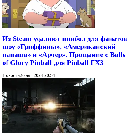
Из Steam удаляют пинбол для фанатов
шоу «Гриффины», «Американский
папаша» и «Арчер». Прощание с Balls
of Glory Pinball для Pinball FX3
Новости
26 авг 2024 20:54