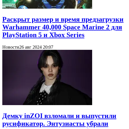
Раскрыт размер и время предзагрузки
Warhammer 40,000 Space Marine 2 для
PlayStation 5 и Xbox Series
Новости
26 авг 2024 20:07
Демку inZOI взломали и выпустили
русификатор. Энтузиасты убрали