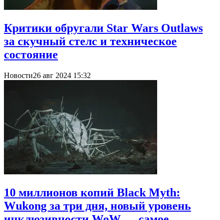
Критики обругали Star Wars Outlaws
за скучный стелс и техническое
состояние
Новости
26 авг 2024 15:32
10 миллионов копий Black Myth:
Wukong за три дня, новый уровень
инклюзивности WoW — самое