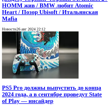
HOMM жив / BMW любит Atomic
Heart / Позор Ubisoft / Итальянская
Mafia
Новости
26 авг 2024 22:12
PS5 Pro должны выпустить до конца
2024 года, а в сентябре проведут State
of Play — инсайдер