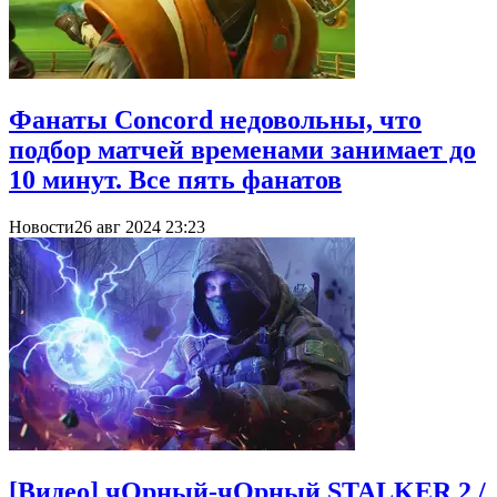
Фанаты Concord недовольны, что
подбор матчей временами занимает до
10 минут. Все пять фанатов
Новости
26 авг 2024 23:23
[Видео] чОрный-чОрный STALKER 2 /