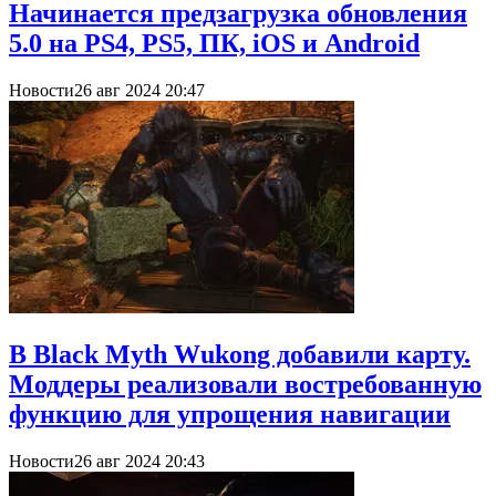
Начинается предзагрузка обновления
5.0 на PS4, PS5, ПК, iOS и Android
Новости
26 авг 2024 20:47
В Black Myth Wukong добавили карту.
Моддеры реализовали востребованную
функцию для упрощения навигации
Новости
26 авг 2024 20:43