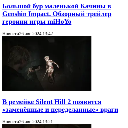
Большой бур маленькой Качины в
Genshin Impact. Обзорный трейлер
героини игры miHoYo
Новости
26 авг 2024 13:42
В ремейке Silent Hill 2 появятся
«заменённые и переделанные» враги
Новости
26 авг 2024 13:21