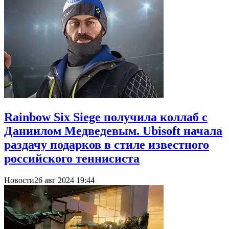
Rainbow Six Siege получила коллаб с
Даниилом Медведевым. Ubisoft начала
раздачу подарков в стиле известного
российского теннисиста
Новости
26 авг 2024 19:44