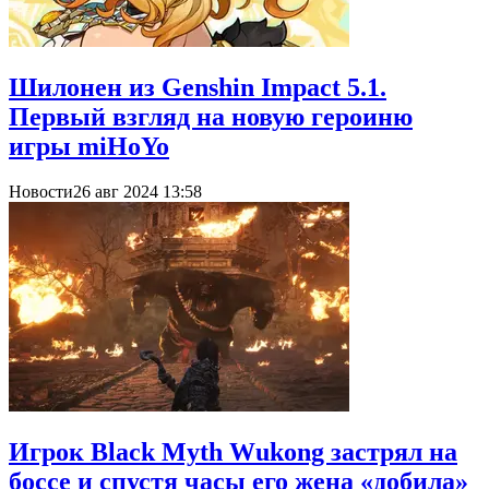
Шилонен из Genshin Impact 5.1.
Первый взгляд на новую героиню
игры miHoYo
Новости
26 авг 2024 13:58
Игрок Black Myth Wukong застрял на
боссе и спустя часы его жена «добила»